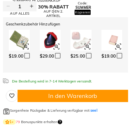
SOMMERSCHLUSSVERKAUF
Code:
30% RABATT
SUMMER
10% RABATT
AUF DEN 2.
Kopieren
AUF ALLES
ARTIKEL
Geschenkzubehör Hinzufügen
$19.00
$29.00
$25.00
$19.00
Die Bestellung wird in 7-14 Werktagen versandt.
In den Warenkorb
Sorgenfreie Rückgabe & Lieferung verfügbar mit
seel
79
Bonuspunkte erhalten
1
×