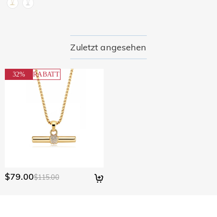
Zuletzt angesehen
32%
RABATT
$79.00
$115.00