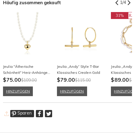
Häufig zusammen gekauft
1
/
4
31%
RA
Jeulia "Ätherische
Jeulia „Andy“ Style T-Bar
Jeulia „Andy“ 
Schönheit" Herz-Anhänger
Klassisches Creolen Gold
Klassisches 
Weiße Perlenkette
$75.00
$79.00
Paperclip
$89.00
$109.00
$115.00
$1
HINZUFÜGEN
HINZUFÜGEN
HINZUFÜG
Sparen