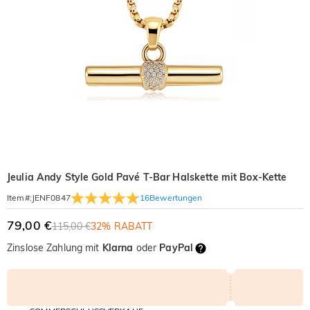
Jeulia Andy Style Gold Pavé T-Bar Halskette mit Box-Kette
16
Bewertungen
Item#
:
JENF0847
79,00 €
115,00 €
32% RABATT
Zinslose Zahlung mit
Klarna
oder
PayPal