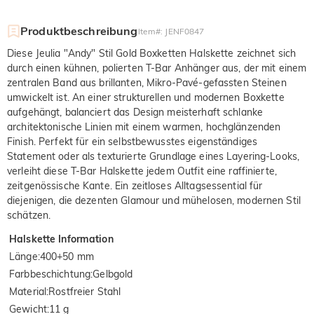
Produktbeschreibung
Item#
:
JENF0847
Diese Jeulia "Andy" Stil Gold Boxketten Halskette zeichnet sich
durch einen kühnen, polierten T-Bar Anhänger aus, der mit einem
zentralen Band aus brillanten, Mikro-Pavé-gefassten Steinen
umwickelt ist. An einer strukturellen und modernen Boxkette
aufgehängt, balanciert das Design meisterhaft schlanke
architektonische Linien mit einem warmen, hochglänzenden
Finish. Perfekt für ein selbstbewusstes eigenständiges
Statement oder als texturierte Grundlage eines Layering-Looks,
verleiht diese T-Bar Halskette jedem Outfit eine raffinierte,
zeitgenössische Kante. Ein zeitloses Alltagsessential für
diejenigen, die dezenten Glamour und mühelosen, modernen Stil
schätzen.
Halskette Information
Länge
:
400+50 mm
Farbbeschichtung
:
Gelbgold
Material
:
Rostfreier Stahl
Gewicht
:
11 g