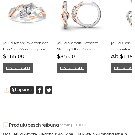
Jeulia Amore Zweifarbiger
Jeulia Niemals Getrennt
Jeulia Klassi
Drei Stein Verlobungsring
Sterling Silber Creolen
Personalisier
$165.00
Ohrringe
$85.00
Halskette
Ab $119
HINZUFÜGEN
HINZUFÜGEN
HINZUFÜG
Sparen
Produktbeschreibung
Item#
:
JEBF0126
Das Jeulia Amore Elegant Two Tone Drei-Stein Armband ist ein