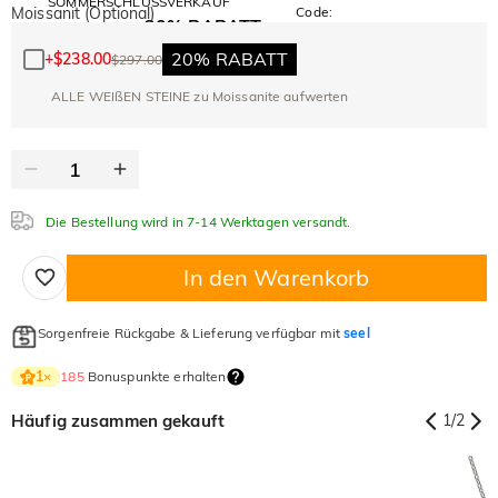
SOMMERSCHLUSSVERKAUF
Moissanit (Optional)
Code:
30% RABATT
SUMMER
10% RABATT
AUF DEN 2.
Kopieren
AUF ALLES
20% RABATT
+
$238.00
$297.00
ARTIKEL
ALLE WEIßEN STEINE zu Moissanite aufwerten
Die Bestellung wird in 7-14 Werktagen versandt.
In den Warenkorb
Sorgenfreie Rückgabe & Lieferung verfügbar mit
seel
185
Bonuspunkte erhalten
1
×
Häufig zusammen gekauft
1
/
2