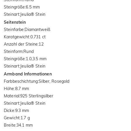
Steingröße
:
6.5 mm
Steinart
:
Jeulia® Stein
Seitenstein
Steinfarbe
:
Diamantweiß
Karatgewicht
:
0.731 ct
Anzahl der Steine
:
12
Steinform
:
Rund
Steingröße
:
1.0,3.5 mm
Steinart
:
Jeulia® Stein
Armband Informationen
Farbbeschichtung
:
Silber, Rosegold
Höhe
:
8.7 mm
Material
:
925 Sterlingsilber
Steinart
:
Jeulia® Stein
Dicke
:
9.3 mm
Gewicht
:
1.7 g
Breite
:
34.1 mm