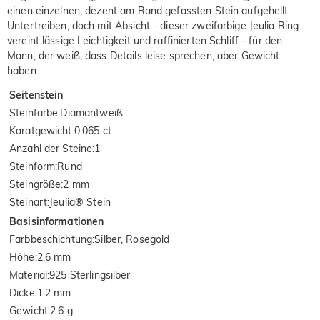
einen einzelnen, dezent am Rand gefassten Stein aufgehellt.
Untertreiben, doch mit Absicht - dieser zweifarbige Jeulia Ring
vereint lässige Leichtigkeit und raffinierten Schliff - für den
Mann, der weiß, dass Details leise sprechen, aber Gewicht
haben.
Seitenstein
Steinfarbe
:
Diamantweiß
Karatgewicht
:
0.065 ct
Anzahl der Steine
:
1
Steinform
:
Rund
Steingröße
:
2 mm
Steinart
:
Jeulia® Stein
Basisinformationen
Farbbeschichtung
:
Silber, Rosegold
Höhe
:
2.6 mm
Material
:
925 Sterlingsilber
Dicke
:
1.2 mm
Gewicht
:
2.6 g