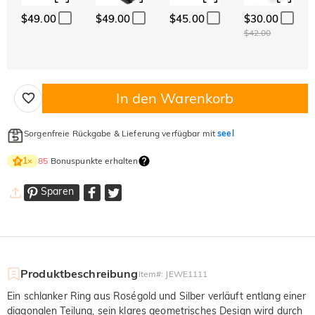
$49.00
$49.00
$45.00
$30.00
$42.00
In den Warenkorb
Sorgenfreie Rückgabe & Lieferung verfügbar mit
seel
85
Bonuspunkte erhalten
1
×
Sparen
Produktbeschreibung
Item#
:
JEWE1111
Ein schlanker Ring aus Roségold und Silber verläuft entlang einer
diagonalen Teilung, sein klares geometrisches Design wird durch