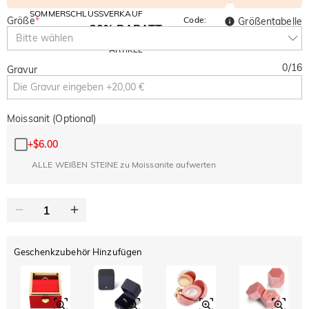
SOMMERSCHLUSSVERKAUF
Größe
*
Code:
Größentabelle
30% RABATT
SUMMER
10% RABATT
Bitte wählen
AUF DEN 2.
Kopieren
AUF ALLES
ARTIKEL
0
/
16
Gravur
Moissanit (Optional)
+
$6.00
ALLE WEIßEN STEINE zu Moissanite aufwerten
Geschenkzubehör Hinzufügen