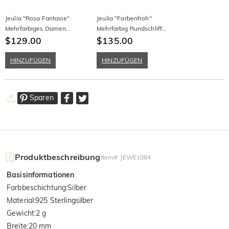
Jeulia "Rosa Fantasie"
Jeulia "Farbenfroh"
Mehrfarbiges Damen
Mehrfarbig Rundschliff
Bandring Glänzend Sterling
$129.00
Sterling Silber Damen
$135.00
Silber
Bandring
HINZUFÜGEN
HINZUFÜGEN
Sparen
Produktbeschreibung
Item#
:
JEWE1084
Basisinformationen
Farbbeschichtung
:
Silber
Material
:
925 Sterlingsilber
Gewicht
:
2 g
Breite
:
20 mm