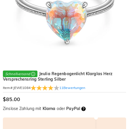
Jeulia Regenbogenlicht Klarglas Herz
Schnellversand
Versprechensring Sterling Silber
11
Bewertungen
Item#
:
JEWE1084
$85.00
Zinslose Zahlung mit
Klarna
oder
PayPal