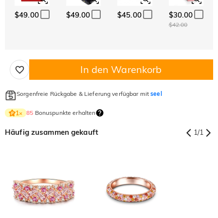
$49.00
$49.00
$45.00
$30.00
$42.00
In den Warenkorb
Sorgenfreie Rückgabe & Lieferung verfügbar mit
seel
85
Bonuspunkte erhalten
1
×
Häufig zusammen gekauft
1
/
1