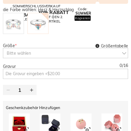
SOMMERSCHLUSSVERKAUF
Code:
die Farbe wählen: Herz & Herzschlag
30% RABATT
SUMMER
10% RABATT
AUF DEN 2.
Kopieren
AUF ALLES
ARTIKEL
Größe
*
Größentabelle
Bitte wählen
0
/
16
Gravur
Geschenkzubehör Hinzufügen