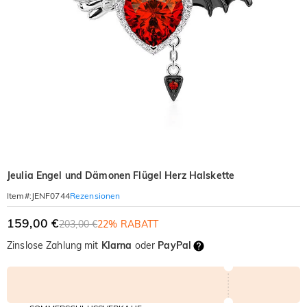
Jeulia Engel und Dämonen Flügel Herz Halskette
Rezensionen
Item#
:
JENF0744
159,00 €
203,00 €
22% RABATT
Zinslose Zahlung mit
Klarna
oder
PayPal