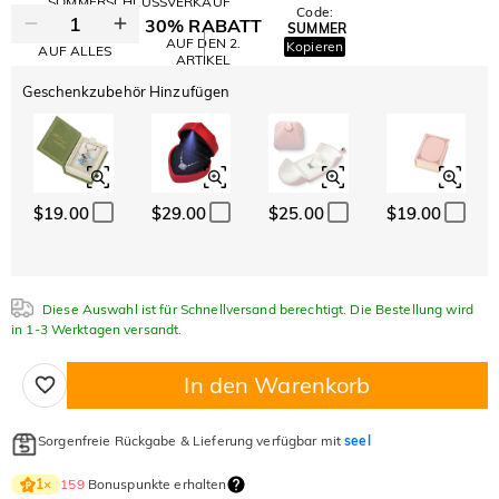
SOMMERSCHLUSSVERKAUF
Code:
30% RABATT
SUMMER
10% RABATT
AUF DEN 2.
Kopieren
AUF ALLES
ARTIKEL
Geschenkzubehör Hinzufügen
$19.00
$29.00
$25.00
$19.00
Diese Auswahl ist für Schnellversand berechtigt. Die Bestellung wird
in 1-3 Werktagen versandt.
In den Warenkorb
Sorgenfreie Rückgabe & Lieferung verfügbar mit
seel
159
Bonuspunkte erhalten
1
×