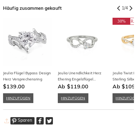
Häufig zusammen gekauft
1
/
4
30%
RA
Jeulia Flügel Bypass Design
Jeulia Unendlichkeit Herz
Jeulia Twist He
Herz Versprechensring
Ehering Engelsflügel
Sterling Silbe
$139.00
Sterling Silber
Ab $119.00
Ab $109
HINZUFÜGEN
HINZUFÜGEN
HINZUFÜG
Sparen