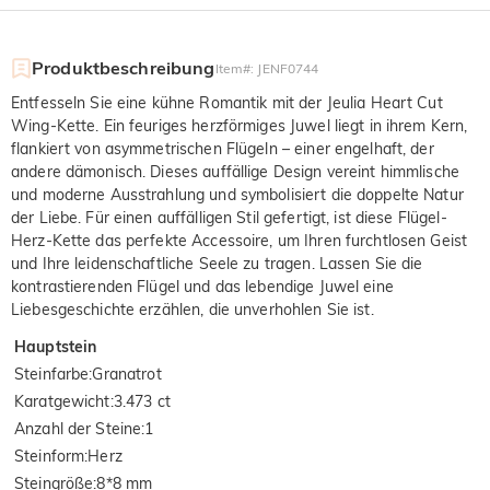
Produktbeschreibung
Item#
:
JENF0744
Entfesseln Sie eine kühne Romantik mit der Jeulia Heart Cut
Wing-Kette. Ein feuriges herzförmiges Juwel liegt in ihrem Kern,
flankiert von asymmetrischen Flügeln – einer engelhaft, der
andere dämonisch. Dieses auffällige Design vereint himmlische
und moderne Ausstrahlung und symbolisiert die doppelte Natur
der Liebe. Für einen auffälligen Stil gefertigt, ist diese Flügel-
Herz-Kette das perfekte Accessoire, um Ihren furchtlosen Geist
und Ihre leidenschaftliche Seele zu tragen. Lassen Sie die
kontrastierenden Flügel und das lebendige Juwel eine
Liebesgeschichte erzählen, die unverhohlen Sie ist.
Hauptstein
Steinfarbe
:
Granatrot
Karatgewicht
:
3.473 ct
Anzahl der Steine
:
1
Steinform
:
Herz
Steingröße
:
8*8 mm