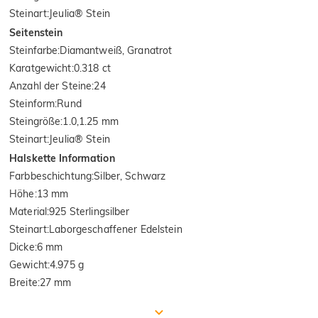
Steinart
:
Jeulia® Stein
Seitenstein
Steinfarbe
:
Diamantweiß, Granatrot
Karatgewicht
:
0.318 ct
Anzahl der Steine
:
24
Steinform
:
Rund
Steingröße
:
1.0,1.25 mm
Steinart
:
Jeulia® Stein
Halskette Information
Farbbeschichtung
:
Silber, Schwarz
Höhe
:
13 mm
Material
:
925 Sterlingsilber
Steinart
:
Laborgeschaffener Edelstein
Dicke
:
6 mm
Gewicht
:
4.975 g
Breite
:
27 mm