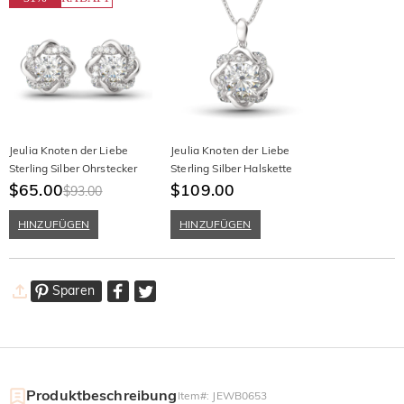
Jeulia Knoten der Liebe
Jeulia Knoten der Liebe
Sterling Silber Ohrstecker
Sterling Silber Halskette
$65.00
$109.00
$93.00
HINZUFÜGEN
HINZUFÜGEN
Sparen
Produktbeschreibung
Item#
:
JEWB0653