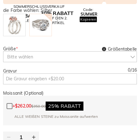
SOMMERSCHLUSSVERKAUF
Code:
die Farbe wählen: Silber
30% RABATT
SUMMER
10% RABATT
AUF DEN 2.
Kopieren
AUF ALLES
ARTIKEL
Größe
*
Größentabelle
Bitte wählen
0
/
16
Gravur
Moissanit (Optional)
25% RABATT
+
$262.00
$350.00
ALLE WEIßEN STEINE zu Moissanite aufwerten