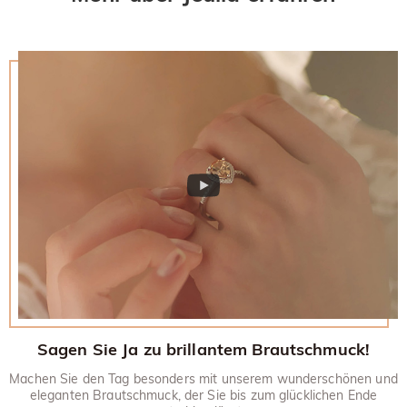
ursprüngliches Konto gutgeschrieben. Werbegeschenke
dem Liefertermin gegen Rückerstattung zurücksenden.
müssen auch mit Ihrem zurückgegebenen Artikel
Wenn Sie mehr wissen möchten, besuchen Sie bitte unsere
zurückgesandt werden.
30-tägiges Rückgaberecht.
Sagen Sie Ja zu brillantem Brautschmuck!
Machen Sie den Tag besonders mit unserem wunderschönen und
eleganten Brautschmuck, der Sie bis zum glücklichen Ende