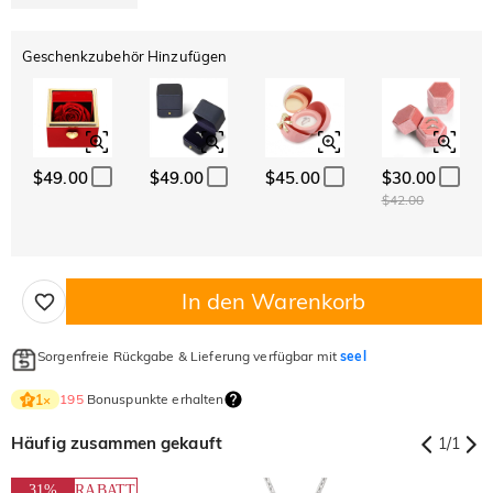
Geschenkzubehör Hinzufügen
$49.00
$49.00
$45.00
$30.00
$42.00
In den Warenkorb
Sorgenfreie Rückgabe & Lieferung verfügbar mit
seel
195
Bonuspunkte erhalten
1
×
Häufig zusammen gekauft
1
/
1
31%
RABATT