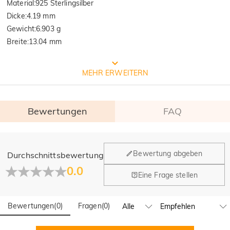
Material
:
925 Sterlingsilber
Dicke
:
4.19 mm
Gewicht
:
6.903 g
Breite
:
13.04 mm
Prozess der Schmuckherstellung
MEHR ERWEITERN
Bewertungen
FAQ
Allgemein
Bewertung abgeben
Durchschnittsbewertung
Wo befindet sich Ihr Unternehmen?
0.0
Eine Frage stellen
Unser Hauptbüro befindet sich in Los Angeles, Kalifornien,
Haben Sie Einzelhandelsstandorte?
während Design und Fertigung ihren Hauptsitz in Hongkong
(China) haben.
Bewertungen
(
0
)
Fragen
(
0
)
Ja! Wir betreiben derzeit ein Brand-Flagship-Geschäft in
Spanien und einen Pop-up-Store in Singapur, wo Kunden vor
Bestellungen und Zahlungsbedingungen
Von der internationalen Institution
Ort einkaufen können. Wir werden unser globales