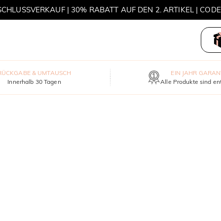
HLUSSVERKAUF | 30% RABATT AUF DEN 2. ARTIKEL | COD
MOVE MY WAY | 3 KAUFEN, HALSKETTE GRATIS
RÜCKGABE & UMTAUSCH
EIN JAHR GARAN
Innerhalb 30 Tagen
Alle Produkte sind en