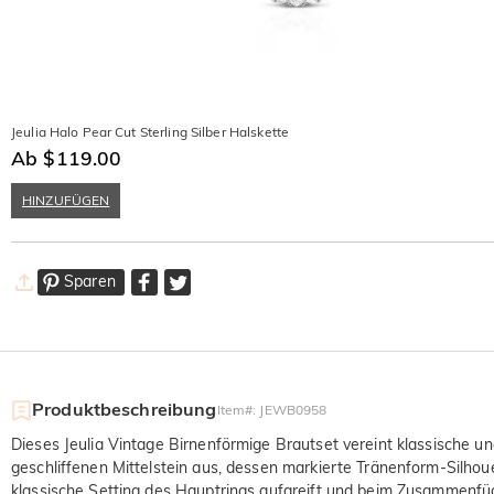
Jeulia Halo Pear Cut Sterling Silber Halskette
Ab $119.00
HINZUFÜGEN
Sparen
Produktbeschreibung
Item#
:
JEWB0958
Dieses Jeulia Vintage Birnenförmige Brautset vereint klassische un
geschliffenen Mittelstein aus, dessen markierte Tränenform-Silhou
klassische Setting des Hauptrings aufgreift und beim Zusammenfüge