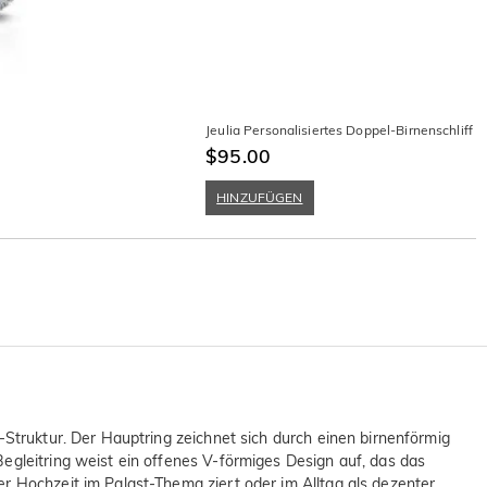
Jeulia Personalisiertes Doppel-Birnenschliff
$95.00
HINZUFÜGEN
-Struktur. Der Hauptring zeichnet sich durch einen birnenförmig
egleitring weist ein offenes V-förmiges Design auf, das das
er Hochzeit im Palast-Thema ziert oder im Alltag als dezenter