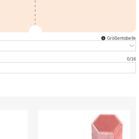
Größentabelle
0
/
16