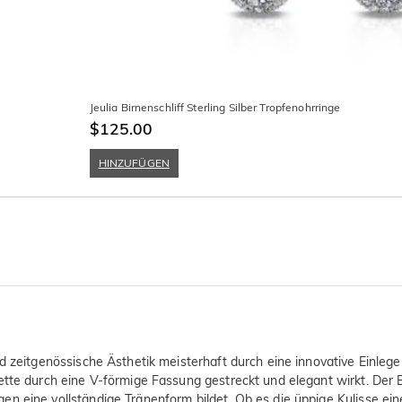
Jeulia Birnenschliff Sterling Silber Tropfenohrringe
$125.00
HINZUFÜGEN
d zeitgenössische Ästhetik meisterhaft durch eine innovative Einlege
ette durch eine V-förmige Fassung gestreckt und elegant wirkt. Der B
n eine vollständige Tränenform bildet. Ob es die üppige Kulisse ein