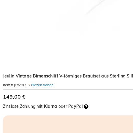
Jeulia Vintage Birnenschliff V-förmiges Brautset aus Sterling Sil
Rezensionen
Item#
:
JEWB0958
149,00 €
Zinslose Zahlung mit
Klarna
oder
PayPal