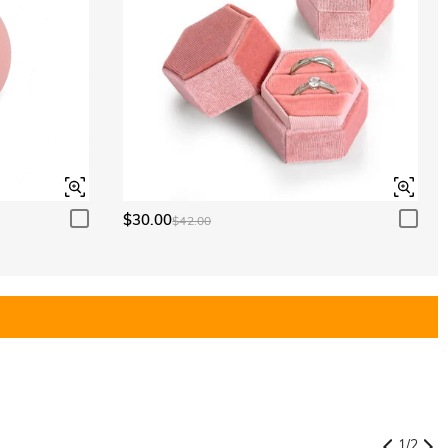
$30.00
$42.00
1
/
2