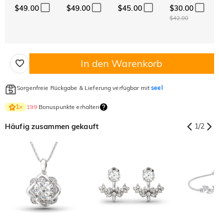
$49.00
$49.00
$45.00
$30.00
$42.00
In den Warenkorb
Sorgenfreie Rückgabe & Lieferung verfügbar mit
seel
199
Bonuspunkte erhalten
1
×
Häufig zusammen gekauft
1
/
2