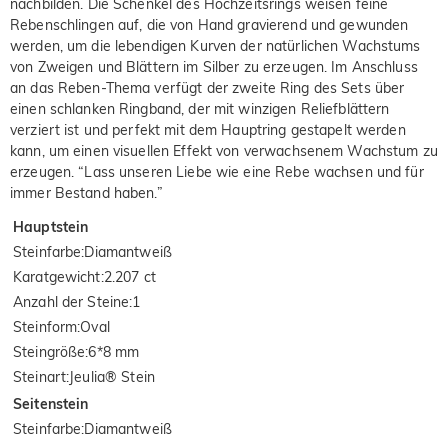
nachbilden. Die Schenkel des Hochzeitsrings weisen feine
Rebenschlingen auf, die von Hand gravierend und gewunden
werden, um die lebendigen Kurven der natürlichen Wachstums
von Zweigen und Blättern im Silber zu erzeugen. Im Anschluss
an das Reben-Thema verfügt der zweite Ring des Sets über
einen schlanken Ringband, der mit winzigen Reliefblättern
verziert ist und perfekt mit dem Hauptring gestapelt werden
kann, um einen visuellen Effekt von verwachsenem Wachstum zu
erzeugen. “Lass unseren Liebe wie eine Rebe wachsen und für
immer Bestand haben.”
Hauptstein
Steinfarbe
:
Diamantweiß
Karatgewicht
:
2.207 ct
Anzahl der Steine
:
1
Steinform
:
Oval
Steingröße
:
6*8 mm
Steinart
:
Jeulia® Stein
Seitenstein
Steinfarbe
:
Diamantweiß