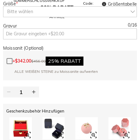
SOMMERSCHLUSSVERKAUF
Größe
*
Code:
Größentabelle
30% RABATT
SUMMER
10% RABATT
Bitte wählen
AUF DEN 2.
Kopieren
AUF ALLES
ARTIKEL
0
/
16
Gravur
Moissanit (Optional)
25% RABATT
+
$342.00
$456.00
ALLE WEIßEN STEINE zu Moissanite aufwerten
Geschenkzubehör Hinzufügen