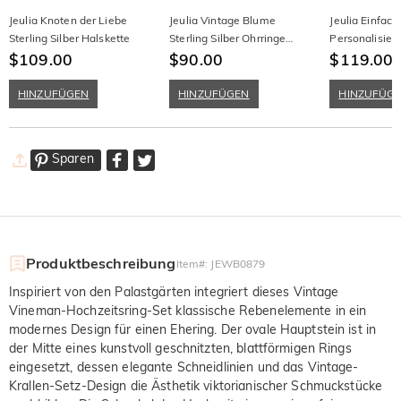
Jeulia Knoten der Liebe
Jeulia Vintage Blume
Jeulia Einfach
Sterling Silber Halskette
Sterling Silber Ohrringe
Personalisiert
$109.00
Ohrclips
$90.00
Armband Marq
$119.00
Zweige und Bl
HINZUFÜGEN
HINZUFÜGEN
HINZUFÜG
Sparen
Produktbeschreibung
Item#
:
JEWB0879
Inspiriert von den Palastgärten integriert dieses Vintage
Vineman-Hochzeitsring-Set klassische Rebenelemente in ein
modernes Design für einen Ehering. Der ovale Hauptstein ist in
der Mitte eines kunstvoll geschnitzten, blattförmigen Rings
eingesetzt, dessen elegante Schneidlinien und das Vintage-
Krallen-Setz-Design die Ästhetik viktorianischer Schmuckstücke