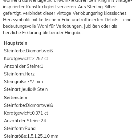
während aufwendige Scrollwork-Texturen den Ring mit vintage-
inspirierter Kunstfertigkeit verzieren. Aus Sterling-Silber
gefertigt, verbindet dieser vintage Verlobungsring klassisches
Herzsymbolik mit keltischem Erbe und raffinierten Details – eine
bedeutungsvolle Wahl für Verlobungen, Jubiläen oder als
herzliche Erklärung bleibender Hingabe.
Hauptstein
Steinfarbe
:
Diamantweiß
Karatgewicht
:
2.252 ct
Anzahl der Steine
:
1
Steinform
:
Herz
Steingröße
:
7*7 mm
Steinart
:
Jeulia® Stein
Seitenstein
Steinfarbe
:
Diamantweiß
Karatgewicht
:
0.371 ct
Anzahl der Steine
:
24
Steinform
:
Rund
Steingröße
:
1.5,1.25,1.0 mm