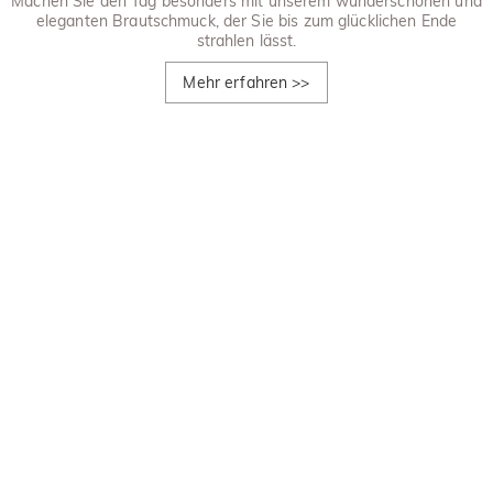
Machen Sie den Tag besonders mit unserem wunderschönen und
eleganten Brautschmuck, der Sie bis zum glücklichen Ende
strahlen lässt.
Mehr erfahren
>>