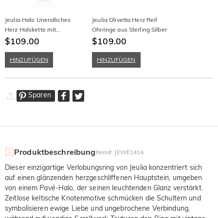
Jeulia Halo Unendliches
Jeulia Olivetta Herz Reif
Herz Halskette mit
Ohrringe aus Sterling Silber
Tanzendem Stein
$109.00
$109.00
HINZUFÜGEN
HINZUFÜGEN
Sparen
Produktbeschreibung
Item#
:
JEWE1414
Dieser einzigartige Verlobungsring von Jeulia konzentriert sich
auf einen glänzenden herzgeschliffenen Hauptstein, umgeben
von einem Pavé-Halo, der seinen leuchtenden Glanz verstärkt.
Zeitlose keltische Knotenmotive schmücken die Schultern und
symbolisieren ewige Liebe und ungebrochene Verbindung,