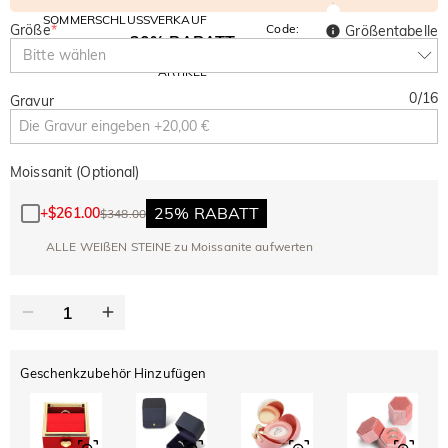
SOMMERSCHLUSSVERKAUF
Größe
*
Code:
Größentabelle
30% RABATT
SUMMER
10% RABATT
Bitte wählen
AUF DEN 2.
Kopieren
AUF ALLES
ARTIKEL
0
/
16
Gravur
Moissanit (Optional)
25% RABATT
+
$261.00
$348.00
ALLE WEIßEN STEINE zu Moissanite aufwerten
Geschenkzubehör Hinzufügen