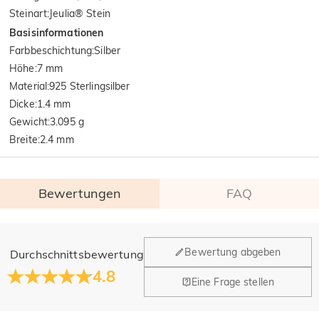
Steinart
:
Jeulia® Stein
Basisinformationen
Farbbeschichtung
:
Silber
Höhe
:
7 mm
Material
:
925 Sterlingsilber
Dicke
:
1.4 mm
Gewicht
:
3.095 g
Breite
:
2.4 mm
Bewertungen
FAQ
Allgemein
Bewertung abgeben
Durchschnittsbewertung
Wo befindet sich Ihr Unternehmen?
4.8
Eine Frage stellen
Unser Hauptbüro befindet sich in Los Angeles, Kalifornien,
Haben Sie Einzelhandelsstandorte?
während Design und Fertigung ihren Hauptsitz in Hongkong