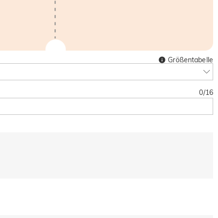
Größentabelle
0
/
16