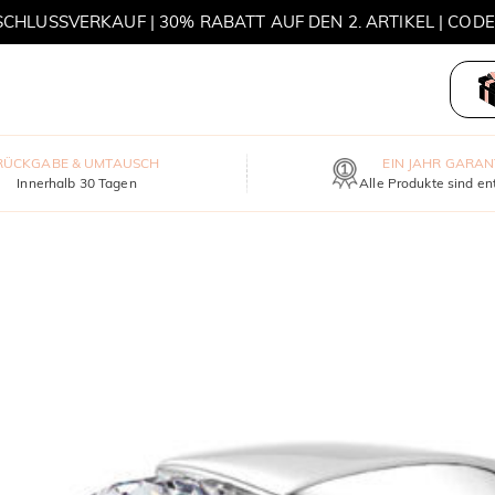
HLUSSVERKAUF | 30% RABATT AUF DEN 2. ARTIKEL | COD
MOVE MY WAY | 3 KAUFEN, HALSKETTE GRATIS
RÜCKGABE & UMTAUSCH
EIN JAHR GARAN
Innerhalb 30 Tagen
Alle Produkte sind en