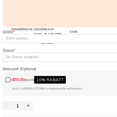
SOMMERSCHLUSSVERKAUF
Größe
*
Code:
30% RABATT
SUMMER
10% RABATT
Bitte wählen
AUF DEN 2.
Kopieren
AUF ALLES
ARTIKEL
Gravur
*
Moissanit (Optional)
10% RABATT
+
$55.00
$62.00
ALLE WEIßEN STEINE zu Moissanite aufwerten