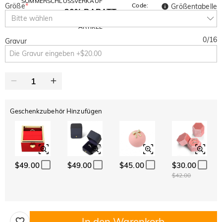
SOMMERSCHLUSSVERKAUF
Größe
*
Code:
Größentabelle
30% RABATT
SUMMER
10% RABATT
Bitte wählen
AUF DEN 2.
Kopieren
AUF ALLES
ARTIKEL
0
/
16
Gravur
Geschenkzubehör Hinzufügen
$49.00
$49.00
$45.00
$30.00
$42.00
In den Warenkorb