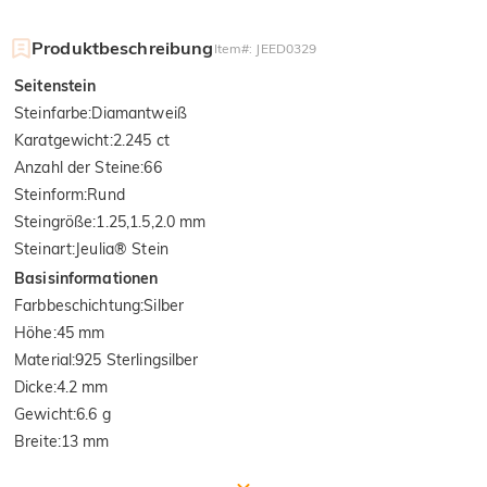
Produktbeschreibung
Item#
:
JEED0329
Seitenstein
Steinfarbe
:
Diamantweiß
Karatgewicht
:
2.245 ct
Anzahl der Steine
:
66
Steinform
:
Rund
Steingröße
:
1.25,1.5,2.0 mm
Steinart
:
Jeulia® Stein
Basisinformationen
Farbbeschichtung
:
Silber
Höhe
:
45 mm
Material
:
925 Sterlingsilber
Dicke
:
4.2 mm
Gewicht
:
6.6 g
Breite
:
13 mm