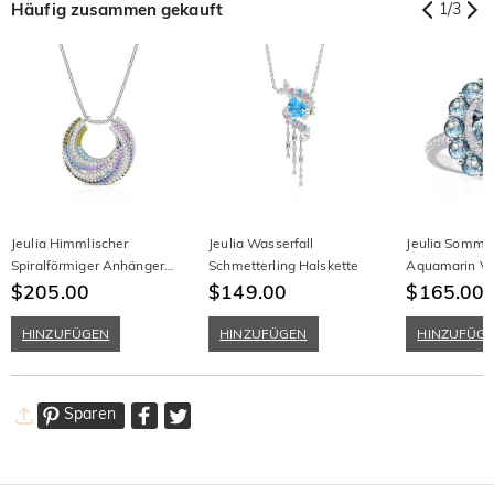
Häufig zusammen gekauft
1
/
3
Jeulia Himmlischer
Jeulia Wasserfall
Jeulia Sommer
Spiralförmiger Anhänger
Schmetterling Halskette
Aquamarin Ve
Halskette
$205.00
$149.00
Sterling Silber
$165.00
HINZUFÜGEN
HINZUFÜGEN
HINZUFÜG
Sparen