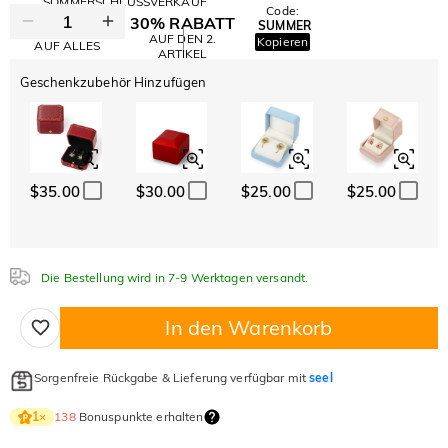
SOMMERSCHLUSSVERKAUF
Code:
30% RABATT
SUMMER
10% RABATT
AUF DEN 2.
Kopieren
AUF ALLES
ARTIKEL
Geschenkzubehör Hinzufügen
$35.00
$30.00
$25.00
$25.00
Die Bestellung wird in 7-9 Werktagen versandt.
In den Warenkorb
Sorgenfreie Rückgabe & Lieferung verfügbar mit
seel
138
Bonuspunkte erhalten
1
×