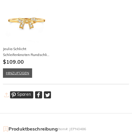
Jeulia Schlicht
Schleifenknoten Rundschliff
Sterling Silber Ring
$109.00
HINZUFÜGEN
Sparen
Produktbeschreibung
Item#
:
JEPN0486