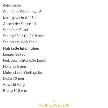
Seitenstein
Steinfarbe
:
Diamantweiß
Karatgewicht
:
0.116 ct
Anzahl der Steine
:
14
Steinform
:
Rund
Steingröße
:
1.0,1.3,0.8 mm
Steinart
:
Jeulia® Stein
Halskette Information
Länge
:
400+50 mm
Farbbeschichtung
:
Gelbgold
Höhe
:
22.5 mm
Material
:
925 Sterlingsilber
Dicke
:
6.3 mm
Gewicht
:
4.5 g
Breite
:
10.8 mm
Prozess der Schmuckherstellung
MEHR ERWEITERN