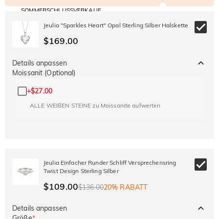
SOMMERSCHLUSSVERKAUF
Code:
30% RABATT
SUMMER
10% RABATT
Jeulia "Sparkles Heart" Opal Sterling Silber Halskette
AUF DEN 2.
Kopieren
AUF ALLES
ARTIKEL
$169.00
Details anpassen
Moissanit (Optional)
+
$27.00
ALLE WEIßEN STEINE zu Moissanite aufwerten
Jeulia Einfacher Runder Schliff Versprechensring
Twist Design Sterling Silber
$109.00
$136.00
20% RABATT
Details anpassen
Größe
*