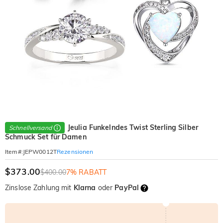
Jeulia Funkelndes Twist Sterling Silber
Schnellversand
Schmuck Set für Damen
Rezensionen
Item#
:
JEPW0012T
$373.00
$400.00
7% RABATT
Zinslose Zahlung mit
Klarna
oder
PayPal