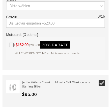
Bitte wählen
0
/
16
Gravur
Moissanit (Optional)
20% RABATT
+
$162.00
$203.00
ALLE WEIßEN STEINE zu Moissanite aufwerten
Jeulia Möbius Premium Massiv Reif Ohrringe aus
Sterling Silber
$95.00