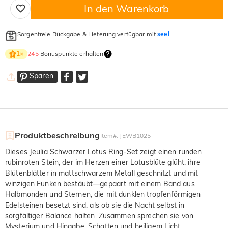
In den Warenkorb
Sorgenfreie Rückgabe & Lieferung verfügbar mit
seel
245
Bonuspunkte erhalten
1
×
Sparen
Produktbeschreibung
Item#
:
JEWB1025
Dieses Jeulia Schwarzer Lotus Ring-Set zeigt einen runden
rubinroten Stein, der im Herzen einer Lotusblüte glüht, ihre
Blütenblätter in mattschwarzem Metall geschnitzt und mit
winzigen Funken bestäubt—gepaart mit einem Band aus
Halbmonden und Sternen, die mit dunklen tropfenförmigen
Edelsteinen besetzt sind, als ob sie die Nacht selbst in
sorgfältiger Balance halten. Zusammen sprechen sie von
Mysterium und Hingabe, Schatten und heiligem Licht.