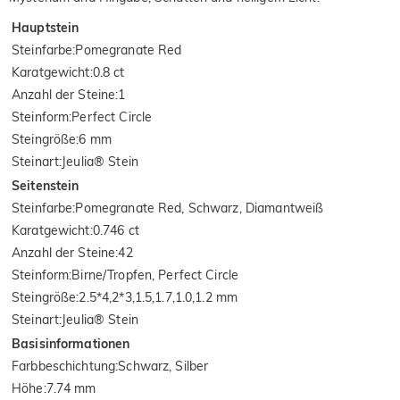
Hauptstein
Steinfarbe
:
Pomegranate Red
Karatgewicht
:
0.8 ct
Anzahl der Steine
:
1
Steinform
:
Perfect Circle
Steingröße
:
6 mm
Steinart
:
Jeulia® Stein
Seitenstein
Steinfarbe
:
Pomegranate Red, Schwarz, Diamantweiß
Karatgewicht
:
0.746 ct
Anzahl der Steine
:
42
Steinform
:
Birne/Tropfen, Perfect Circle
Steingröße
:
2.5*4,2*3,1.5,1.7,1.0,1.2 mm
Steinart
:
Jeulia® Stein
Basisinformationen
Farbbeschichtung
:
Schwarz, Silber
Höhe
:
7.74 mm