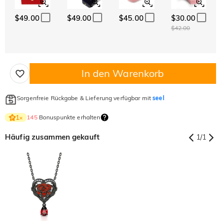
$49.00
$49.00
$45.00
$30.00
$42.00
In den Warenkorb
Sorgenfreie Rückgabe & Lieferung verfügbar mit
seel
145
Bonuspunkte erhalten
1
×
Häufig zusammen gekauft
1
/
1