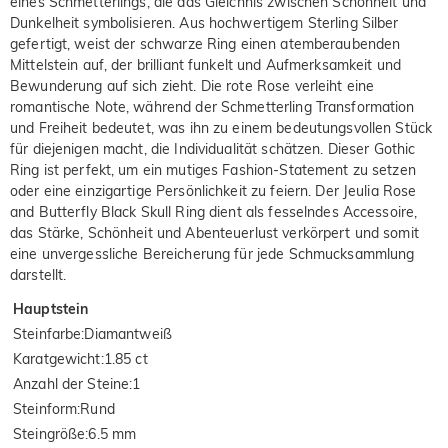
eines Schmetterlings, die das Gleichnis zwischen Schönheit und
Dunkelheit symbolisieren. Aus hochwertigem Sterling Silber
gefertigt, weist der schwarze Ring einen atemberaubenden
Mittelstein auf, der brilliant funkelt und Aufmerksamkeit und
Bewunderung auf sich zieht. Die rote Rose verleiht eine
romantische Note, während der Schmetterling Transformation
und Freiheit bedeutet, was ihn zu einem bedeutungsvollen Stück
für diejenigen macht, die Individualität schätzen. Dieser Gothic
Ring ist perfekt, um ein mutiges Fashion-Statement zu setzen
oder eine einzigartige Persönlichkeit zu feiern. Der Jeulia Rose
and Butterfly Black Skull Ring dient als fesselndes Accessoire,
das Stärke, Schönheit und Abenteuerlust verkörpert und somit
eine unvergessliche Bereicherung für jede Schmucksammlung
darstellt.
Hauptstein
Steinfarbe
:
Diamantweiß
Karatgewicht
:
1.85 ct
Anzahl der Steine
:
1
Steinform
:
Rund
Steingröße
:
6.5 mm