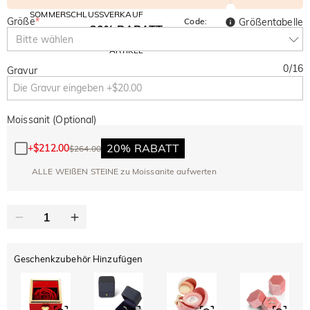
SOMMERSCHLUSSVERKAUF
Größe
*
Code:
Größentabelle
30% RABATT
SUMMER
10% RABATT
Bitte wählen
AUF DEN 2.
Kopieren
AUF ALLES
ARTIKEL
0
/
16
Gravur
Moissanit (Optional)
20% RABATT
+
$212.00
$264.00
ALLE WEIßEN STEINE zu Moissanite aufwerten
Geschenkzubehör Hinzufügen