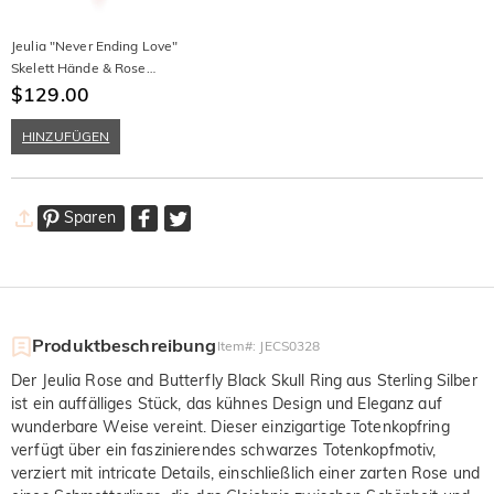
Jeulia "Never Ending Love"
Skelett Hände & Rose
Sterling Silber Halskette
$129.00
HINZUFÜGEN
Sparen
Produktbeschreibung
Item#
:
JECS0328
Der Jeulia Rose and Butterfly Black Skull Ring aus Sterling Silber
ist ein auffälliges Stück, das kühnes Design und Eleganz auf
wunderbare Weise vereint. Dieser einzigartige Totenkopfring
verfügt über ein faszinierendes schwarzes Totenkopfmotiv,
verziert mit intricate Details, einschließlich einer zarten Rose und