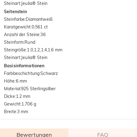
Steinart
:
Jeulia® Stein
Seitenstein
Steinfarbe
:
Diamantweiß
Karatgewicht
:
0.561 ct
Anzahl der Steine
:
36
Steinform
:
Rund
Steingröße
:
1.0,1.2,1.4,1.6 mm
Steinart
:
Jeulia® Stein
Basisinformationen
Farbbeschichtung
:
Schwarz
Höhe
:
6 mm
Material
:
925 Sterlingsilber
Dicke
:
1.2 mm
Gewicht
:
1.706 g
Breite
:
3 mm
Bewertungen
FAQ