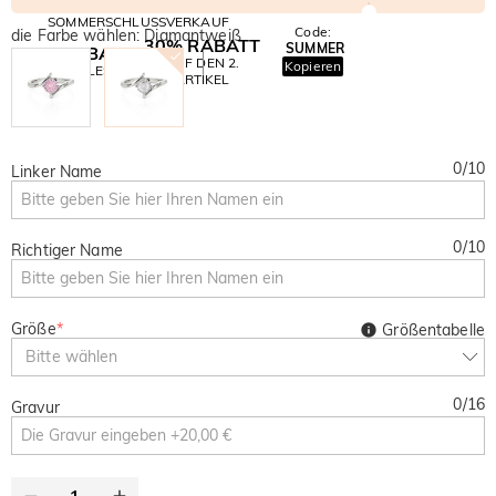
SOMMERSCHLUSSVERKAUF
Code:
die Farbe wählen: Diamantweiß
30% RABATT
SUMMER
10% RABATT
AUF DEN 2.
Kopieren
AUF ALLES
ARTIKEL
0
/
10
Linker Name
0
/
10
Richtiger Name
Größe
*
Größentabelle
Bitte wählen
0
/
16
Gravur