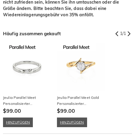
nicht zufrieden sein, können Sie ihn umtauschen oder die
Größe ändern. Bitte beachten Sie, dass dabei eine
Wiedereinlagerungsgebühr von 35% anfällt.
Häufig zusammen gekauft
1
/
1
Jeulia Parallel Meet
Jeulia Parallel Meet Gold
Personalisierter
Personalisierter
Gravierbarer Herren Bypass
$99.00
Gravierbarer Bypass
$99.00
Ehering
Verlobungsring mit
Sternenstrahl-Schliff
HINZUFÜGEN
HINZUFÜGEN