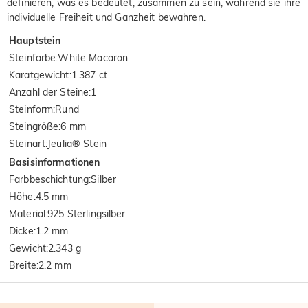
definieren, was es bedeutet, zusammen zu sein, während sie ihre
individuelle Freiheit und Ganzheit bewahren.
Hauptstein
Steinfarbe
:
White Macaron
Karatgewicht
:
1.387 ct
Anzahl der Steine
:
1
Steinform
:
Rund
Steingröße
:
6 mm
Steinart
:
Jeulia® Stein
Basisinformationen
Farbbeschichtung
:
Silber
Höhe
:
4.5 mm
Material
:
925 Sterlingsilber
Dicke
:
1.2 mm
Gewicht
:
2.343 g
Breite
:
2.2 mm