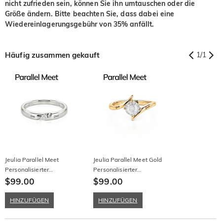
nicht zufrieden sein, können Sie ihn umtauschen oder die
Größe ändern. Bitte beachten Sie, dass dabei eine
Wiedereinlagerungsgebühr von 35% anfällt.
Häufig zusammen gekauft
1
/
1
Jeulia Parallel Meet
Jeulia Parallel Meet Gold
Personalisierter
Personalisierter
Gravierbarer Herren Bypass
$99.00
Gravierbarer Bypass
$99.00
Ehering
Verlobungsring mit
Sternenstrahl-Schliff
HINZUFÜGEN
HINZUFÜGEN