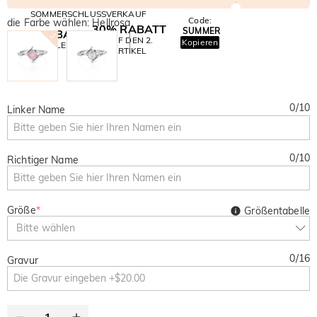
SOMMERSCHLUSSVERKAUF
Code:
die Farbe wählen: Hellrosa
30% RABATT
SUMMER
10% RABATT
AUF DEN 2.
Kopieren
AUF ALLES
ARTIKEL
0
/
10
Linker Name
0
/
10
Richtiger Name
Größe
*
Größentabelle
Bitte wählen
0
/
16
Gravur