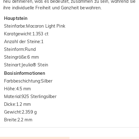
neu definieren, was es bedeutet, zusammen zu sein, während sie
ihre individuelle Freiheit und Ganzheit bewahren.
Hauptstein
Steinfarbe
:
Macaron Light Pink
Karatgewicht
:
1.353 ct
Anzahl der Steine
:
1
Steinform
:
Rund
Steingröße
:
6 mm
Steinart
:
Jeulia® Stein
Basisinformationen
Farbbeschichtung
:
Silber
Höhe
:
4.5 mm
Material
:
925 Sterlingsilber
Dicke
:
1.2 mm
Gewicht
:
2.359 g
Breite
:
2.2 mm