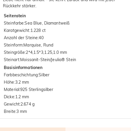
Rückkehr stärker.
Seitenstein
Steinfarbe
:
Sea Blue, Diamantweiß
Karatgewicht
:
1.228 ct
Anzahl der Steine
:
40
Steinform
:
Marquise, Rund
Steingröße
:
2*4,1.5*3,1.25,1.0 mm
Steinart
:
Moissanit-Stein/Jeulia® Stein
Basisinformationen
Farbbeschichtung
:
Silber
Höhe
:
3.2 mm
Material
:
925 Sterlingsilber
Dicke
:
1.2 mm
Gewicht
:
2.674 g
Breite
:
3 mm