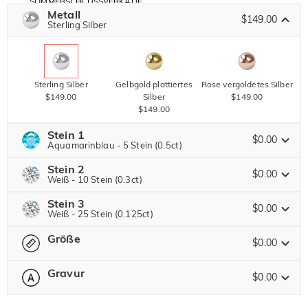
SOMMERSCHLUSSVERKAUF
Code:
Metall
30% RABATT
SUMMER
$149.00
10% RABATT
Sterling Silber
AUF DEN 2.
Kopieren
AUF ALLES
ARTIKEL
Sterling Silber
Gelbgold plattiertes
Rose vergoldetes Silber
$149.00
Silber
$149.00
$149.00
Stein 1
$0.00
Aquamarinblau - 5 Stein (0.5ct)
Stein 2
Jeulia Edelstein
$0.00
Weiß - 10 Stein (0.3ct)
Stein 3
Jeulia Edelstein
$0.00
Weiß - 25 Stein (0.125ct)
Moissanit
$98.00 JETZT
15% RABATT
ENDET IN
00 : 00 : 11 : 31
$115.00
Größe
Jeulia Edelstein
$0.00
Jeulia Stein
Moissanit
$77.00 JETZT
10% RABATT
ENDET IN
00 : 00 : 11 : 31
Gravur
$85.00
$0.00
Bitte wählen
Größentabelle
Jeulia Stein
Moissanit
$72.00 JETZT
10% RABATT
ENDET IN
00 : 00 : 11 : 31
0
/
12
$80.00
Weiß
Granatrot
Amethystviolett