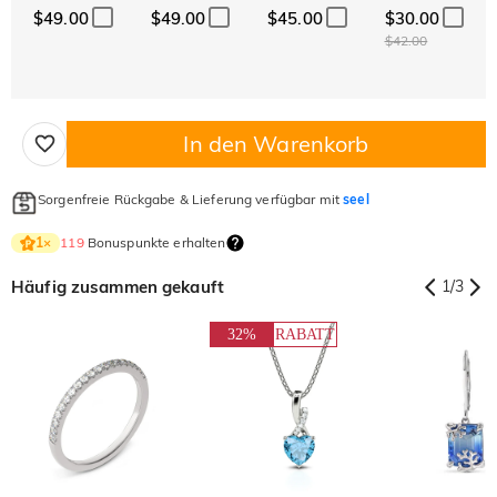
$49.00
$49.00
$45.00
$30.00
$42.00
In den Warenkorb
Sorgenfreie Rückgabe & Lieferung verfügbar mit
seel
119
Bonuspunkte erhalten
1
×
Häufig zusammen gekauft
1
/
3
32%
RABATT