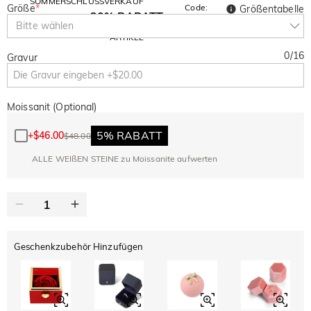
SOMMERSCHLUSSVERKAUF
Größe
*
Code:
Größentabelle
30% RABATT
SUMMER
10% RABATT
Bitte wählen
AUF DEN 2.
Kopieren
AUF ALLES
ARTIKEL
0
/
16
Gravur
Moissanit (Optional)
5% RABATT
+
$46.00
$48.00
ALLE WEIßEN STEINE zu Moissanite aufwerten
Geschenkzubehör Hinzufügen