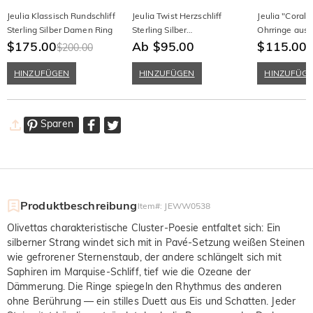
Jeulia Klassisch Rundschliff
Jeulia Twist Herzschliff
Jeulia "Coral 
Sterling Silber Damen Ring
Sterling Silber
Ohrringe aus S
$175.00
Personalisierte Halskette
Ab $95.00
mit Smaragdsc
$115.00
$200.00
HINZUFÜGEN
HINZUFÜGEN
HINZUFÜG
Sparen
Produktbeschreibung
Item#
:
JEWW0538
Olivettas charakteristische Cluster-Poesie entfaltet sich: Ein
silberner Strang windet sich mit in Pavé-Setzung weißen Steinen
wie gefrorener Sternenstaub, der andere schlängelt sich mit
Saphiren im Marquise-Schliff, tief wie die Ozeane der
Dämmerung. Die Ringe spiegeln den Rhythmus des anderen
ohne Berührung — ein stilles Duett aus Eis und Schatten. Jeder