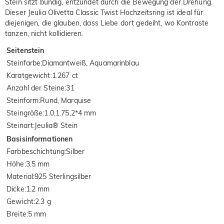
Stein sitzt bündig, entzündet durch die Bewegung der Drehung.
Dieser Jeulia Olivetta Classic Twist Hochzeitsring ist ideal für
diejenigen, die glauben, dass Liebe dort gedeiht, wo Kontraste
tanzen, nicht kollidieren.
Seitenstein
Steinfarbe
:
Diamantweiß, Aquamarinblau
Karatgewicht
:
1.267 ct
Anzahl der Steine
:
31
Steinform
:
Rund, Marquise
Steingröße
:
1.0,1.75,2*4 mm
Steinart
:
Jeulia® Stein
Basisinformationen
Farbbeschichtung
:
Silber
Höhe
:
3.5 mm
Material
:
925 Sterlingsilber
Dicke
:
1.2 mm
Gewicht
:
2.3 g
Breite
:
5 mm