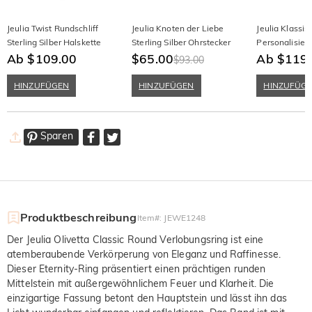
Jeulia Twist Rundschliff
Jeulia Knoten der Liebe
Jeulia Klassis
Sterling Silber Halskette
Sterling Silber Ohrstecker
Personalisier
Ab $109.00
$65.00
Ewigkeitsring
Ab $119
$93.00
HINZUFÜGEN
HINZUFÜGEN
HINZUFÜG
Sparen
Produktbeschreibung
Item#
:
JEWE1248
Der Jeulia Olivetta Classic Round Verlobungsring ist eine
atemberaubende Verkörperung von Eleganz und Raffinesse.
Dieser Eternity-Ring präsentiert einen prächtigen runden
Mittelstein mit außergewöhnlichem Feuer und Klarheit. Die
einzigartige Fassung betont den Hauptstein und lässt ihn das