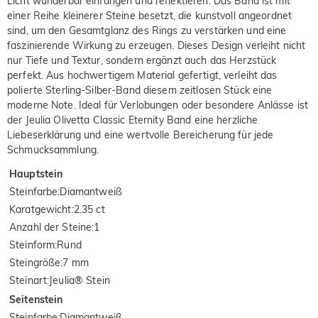
Licht wunderbar einfangen und reflektieren. Das Band ist mit
einer Reihe kleinerer Steine besetzt, die kunstvoll angeordnet
sind, um den Gesamtglanz des Rings zu verstärken und eine
faszinierende Wirkung zu erzeugen. Dieses Design verleiht nicht
nur Tiefe und Textur, sondern ergänzt auch das Herzstück
perfekt. Aus hochwertigem Material gefertigt, verleiht das
polierte Sterling-Silber-Band diesem zeitlosen Stück eine
moderne Note. Ideal für Verlobungen oder besondere Anlässe ist
der Jeulia Olivetta Classic Eternity Band eine herzliche
Liebeserklärung und eine wertvolle Bereicherung für jede
Schmucksammlung.
Hauptstein
Steinfarbe
:
Diamantweiß
Karatgewicht
:
2.35 ct
Anzahl der Steine
:
1
Steinform
:
Rund
Steingröße
:
7 mm
Steinart
:
Jeulia® Stein
Seitenstein
Steinfarbe
:
Diamantweiß