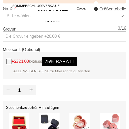
SOMMERSCHLUSSVERKAUF
Größe
*
Code:
Größentabelle
30% RABATT
SUMMER
10% RABATT
Bitte wählen
AUF DEN 2.
Kopieren
AUF ALLES
ARTIKEL
0
/
16
Gravur
Moissanit (Optional)
25% RABATT
+
$321.00
$428.00
ALLE WEIßEN STEINE zu Moissanite aufwerten
Geschenkzubehör Hinzufügen