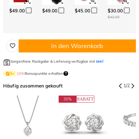
$49.00
$49.00
$45.00
$30.00
$42.00
In den Warenkorb
Sorgenfreie Rückgabe & Lieferung verfügbar mit
seel
109
Bonuspunkte erhalten
1
×
Häufig zusammen gekauft
1
/
2
31%
RABATT