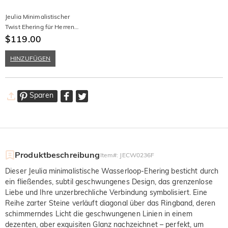
Jeulia Minimalistischer
Twist Ehering für Herren
aus Sterling Silber
$119.00
HINZUFÜGEN
Sparen
Produktbeschreibung
Item#
:
JECW0236F
Dieser Jeulia minimalistische Wasserloop-Ehering besticht durch
ein fließendes, subtil geschwungenes Design, das grenzenlose
Liebe und Ihre unzerbrechliche Verbindung symbolisiert. Eine
Reihe zarter Steine verläuft diagonal über das Ringband, deren
schimmerndes Licht die geschwungenen Linien in einem
dezenten, aber exquisiten Glanz nachzeichnet – perfekt, um