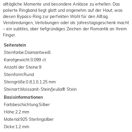
alltägliche Momente und besondere Anlässe zu erhellen. Das
polierte Ringband liegt glatt und angenehm auf der Haut, was
diesen Bypass-Ring zur perfekten Wahl für den Alltag,
Verabredungen, Verlobungen oder als Jahrestagsgeschenk macht
– ein subtiles, aber tiefgründiges Zeichen der Romantik an Ihrem
Finger.
Seitenstein
Steinfarbe
:
Diamantweiß
Karatgewicht
:
0.099 ct
Anzahl der Steine
:
9
Steinform
:
Rund
Steingröße
:
0.8,1.0,1.25 mm
Steinart
:
Moissanit-Stein/Jeulia® Stein
Basisinformationen
Farbbeschichtung
:
Silber
Höhe
:
2.2 mm
Material
:
925 Sterlingsilber
Dicke
:
1.2 mm