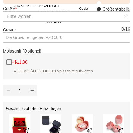
SOMMERSCHLUSSVERKAUF
Größe
*
Code:
Größentabelle
30% RABATT
SUMMER
10% RABATT
Bitte wählen
AUF DEN 2.
Kopieren
AUF ALLES
ARTIKEL
0
/
16
Gravur
Moissanit (Optional)
+
$11.00
ALLE WEIßEN STEINE zu Moissanite aufwerten
Geschenkzubehör Hinzufügen