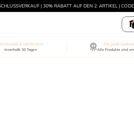
HLUSSVERKAUF | 30% RABATT AUF DEN 2. ARTIKEL | COD
MOVE MY WAY | 3 KAUFEN, HALSKETTE GRATIS
RÜCKGABE & UMTAUSCH
EIN JAHR GARAN
Innerhalb 30 Tagen
Alle Produkte sind en