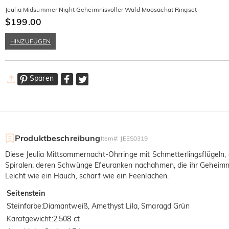
Jeulia Midsummer Night Geheimnisvoller Wald Moosachat Ringset
$199.00
HINZUFÜGEN
Sparen
Produktbeschreibung
Item#
:
JEES0319
Diese Jeulia Mittsommernacht-Ohrringe mit Schmetterlingsflügeln, 
Spiralen, deren Schwünge Efeuranken nachahmen, die ihr Geheimni
Leicht wie ein Hauch, scharf wie ein Feenlachen.
Seitenstein
Steinfarbe
:
Diamantweiß, Amethyst Lila, Smaragd Grün
Karatgewicht
:
2.508 ct