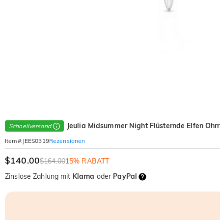
Jeulia Midsummer Night Flüsternde Elfen Ohr
Schnellversand
Rezensionen
Item#
:
JEES0319
$140.00
$164.00
15% RABATT
Zinslose Zahlung mit
Klarna
oder
PayPal