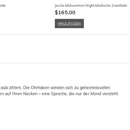
ette
Jeulia Midsummer Night Modische Zweifarbige 
$165.00
HINZUFÜGEN
taub zittern. Die Ohrhaken winden sich zu geheimnisvollen
 auf Ihren Nacken – eine Sprache, die nur der Mond versteht.