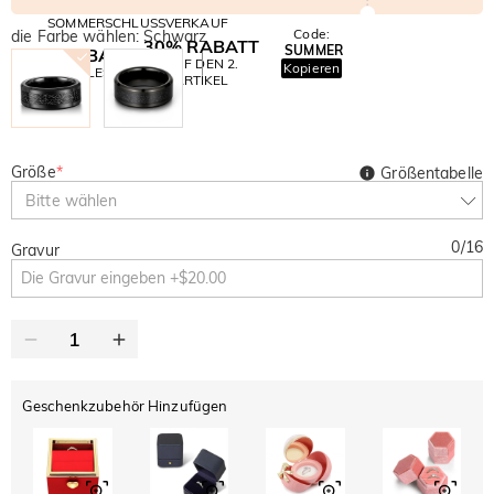
SOMMERSCHLUSSVERKAUF
Code:
die Farbe wählen: Schwarz
30% RABATT
SUMMER
10% RABATT
AUF DEN 2.
Kopieren
AUF ALLES
ARTIKEL
Größe
*
Größentabelle
Bitte wählen
0
/
16
Gravur
Geschenkzubehör Hinzufügen