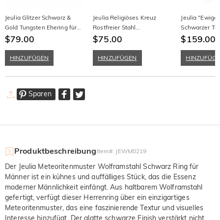
Jeulia Glitzer Schwarz &
Jeulia Religiöses Kreuz
Jeulia "Ewige
Gold Tungsten Ehering für
Rostfreier Stahl
Schwarzer To
Herren
$79.00
Herrenhalskette
$75.00
Kissenschliff 
$159.00
Silber Ring
HINZUFÜGEN
HINZUFÜGEN
HINZUFÜG
Sparen
Produktbeschreibung
Item#
:
JEWM0219
Der Jeulia Meteoritenmuster Wolframstahl Schwarz Ring für
Männer ist ein kühnes und auffälliges Stück, das die Essenz
moderner Männlichkeit einfängt. Aus haltbarem Wolframstahl
gefertigt, verfügt dieser Herrenring über ein einzigartiges
Meteoritenmuster, das eine faszinierende Textur und visuelles
Interesse hinzufügt. Der glatte schwarze Finish verstärkt nicht