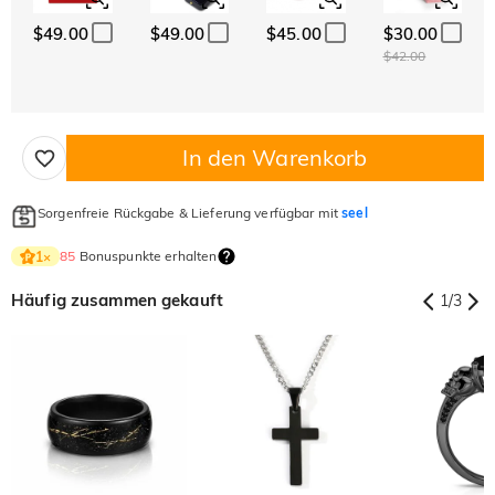
$49.00
$49.00
$45.00
$30.00
$42.00
In den Warenkorb
Sorgenfreie Rückgabe & Lieferung verfügbar mit
seel
85
Bonuspunkte erhalten
1
×
Häufig zusammen gekauft
1
/
3