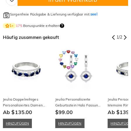
Sorgenfreie Rückgabe & Lieferung verfügbar mit
seel
175
Bonuspunkte erhalten
1
×
Häufig zusammen gekauft
1
/
2
Jeulia Doppelreihiges
Jeulia Personalisierte
Jeulia Persona
Personalisiertes Damen
Geburtsstein Halo Fassung
Memoire Ring
Hochzeit Ewigkeit Band
Ab $135.00
Kontur Creolen
$99.00
Doppelreihige
Ab $139
HINZUFÜGEN
HINZUFÜGEN
HINZUFÜG