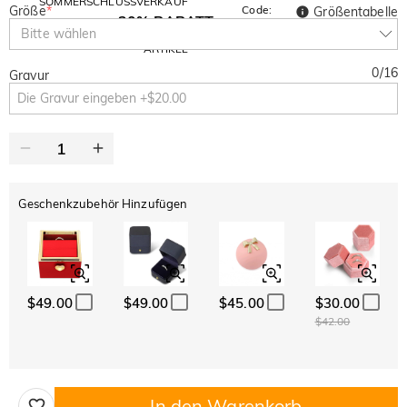
SOMMERSCHLUSSVERKAUF
Größe
*
Code:
Größentabelle
30% RABATT
SUMMER
10% RABATT
Bitte wählen
AUF DEN 2.
Kopieren
AUF ALLES
ARTIKEL
0
/
16
Gravur
Geschenkzubehör Hinzufügen
$49.00
$49.00
$45.00
$30.00
$42.00
In den Warenkorb