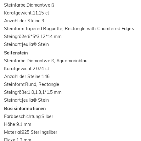
Steinfarbe
:
Diamantweiß
Karatgewicht
:
11.15 ct
Anzahl der Steine
:
3
Steinform
:
Tapered Baguette, Rectangle with Chamfered Edges
Steingröße
:
6*5*3,12*14 mm
Steinart
:
Jeulia® Stein
Seitenstein
Steinfarbe
:
Diamantweiß, Aquamarinblau
Karatgewicht
:
2.074 ct
Anzahl der Steine
:
146
Steinform
:
Rund, Rectangle
Steingröße
:
1.0,1.3,1*1.5 mm
Steinart
:
Jeulia® Stein
Basisinformationen
Farbbeschichtung
:
Silber
Höhe
:
9.1 mm
Material
:
925 Sterlingsilber
Dicke
:
1.2 mm