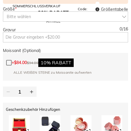
SOMMERSCHLUSSVERKAUF
Größe
*
Code:
Größentabelle
30% RABATT
SUMMER
10% RABATT
Bitte wählen
AUF DEN 2.
Kopieren
AUF ALLES
ARTIKEL
0
/
16
Gravur
Moissanit (Optional)
10% RABATT
+
$84.00
$94.00
ALLE WEIßEN STEINE zu Moissanite aufwerten
Geschenkzubehör Hinzufügen