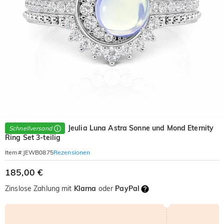
Jeulia Luna Astra Sonne und Mond Eternity
Schnellversand
Ring Set 3-teilig
Rezensionen
Item#
:
JEWB0875
185,00 €
Zinslose Zahlung mit
Klarna
oder
PayPal