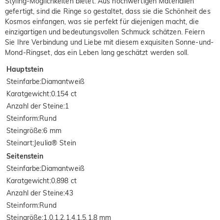
Styling-Möglichkeiten bietet. Aus hochwertigen Materialien
gefertigt, sind die Ringe so gestaltet, dass sie die Schönheit des
Kosmos einfangen, was sie perfekt für diejenigen macht, die
einzigartigen und bedeutungsvollen Schmuck schätzen. Feiern
Sie Ihre Verbindung und Liebe mit diesem exquisiten Sonne-und-
Mond-Ringset, das ein Leben lang geschätzt werden soll.
Hauptstein
Steinfarbe
:
Diamantweiß
Karatgewicht
:
0.154 ct
Anzahl der Steine
:
1
Steinform
:
Rund
Steingröße
:
6 mm
Steinart
:
Jeulia® Stein
Seitenstein
Steinfarbe
:
Diamantweiß
Karatgewicht
:
0.898 ct
Anzahl der Steine
:
43
Steinform
:
Rund
Steingröße
:
1.0,1.2,1.4,1.5,1.8 mm