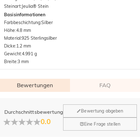
Steinart
:
Jeulia® Stein
Basisinformationen
Farbbeschichtung
:
Silber
Höhe
:
4.8 mm
Material
:
925 Sterlingsilber
Dicke
:
1.2 mm
Gewicht
:
4.991 g
Breite
:
3 mm
Bewertungen
FAQ
Allgemein
Bewertung abgeben
Durchschnittsbewertung
Wo befindet sich Ihr Unternehmen?
0.0
Eine Frage stellen
Unser Hauptbüro befindet sich in Los Angeles, Kalifornien,
Haben Sie Einzelhandelsstandorte?
während Design und Fertigung ihren Hauptsitz in Hongkong