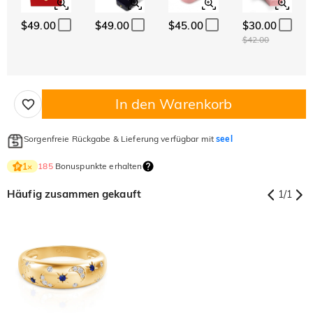
$49.00
$49.00
$45.00
$30.00
$42.00
In den Warenkorb
Sorgenfreie Rückgabe & Lieferung verfügbar mit
seel
185
Bonuspunkte erhalten
1
×
Häufig zusammen gekauft
1
/
1