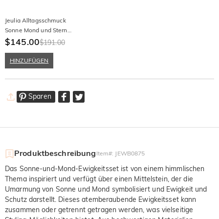
Jeulia Alltagsschmuck
Sonne Mond und Stern
Kuppelring für Damen
$145.00
$191.00
HINZUFÜGEN
Sparen
Produktbeschreibung
Item#
:
JEWB0875
Das Sonne-und-Mond-Ewigkeitsset ist von einem himmlischen
Thema inspiriert und verfügt über einen Mittelstein, der die
Umarmung von Sonne und Mond symbolisiert und Ewigkeit und
Schutz darstellt. Dieses atemberaubende Ewigkeitsset kann
zusammen oder getrennt getragen werden, was vielseitige