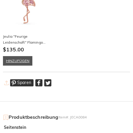
Jeulia "Feurige
Leidenschaft" Flamingo
Design Sterling Silber
$135.00
Brosche
HINZUFÜGEN
Sparen
Produktbeschreibung
Item#
:
JECA0084
Seitenstein