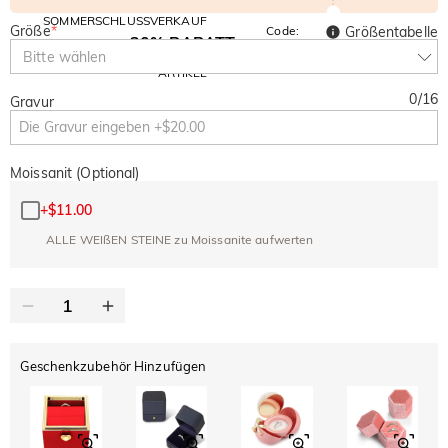
SOMMERSCHLUSSVERKAUF
Größe
*
Code:
Größentabelle
30% RABATT
SUMMER
10% RABATT
Bitte wählen
AUF DEN 2.
Kopieren
AUF ALLES
ARTIKEL
0
/
16
Gravur
Moissanit (Optional)
+
$11.00
ALLE WEIßEN STEINE zu Moissanite aufwerten
Geschenkzubehör Hinzufügen