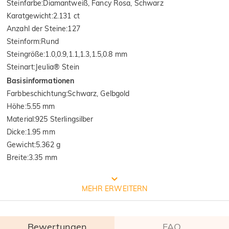
Steinfarbe
:
Diamantweiß, Fancy Rosa, Schwarz
Karatgewicht
:
2.131 ct
Anzahl der Steine
:
127
Steinform
:
Rund
Steingröße
:
1.0,0.9,1.1,1.3,1.5,0.8 mm
Steinart
:
Jeulia® Stein
Basisinformationen
Farbbeschichtung
:
Schwarz, Gelbgold
Höhe
:
5.55 mm
Material
:
925 Sterlingsilber
Dicke
:
1.95 mm
Gewicht
:
5.362 g
Breite
:
3.35 mm
Prozess der Schmuckherstellung
MEHR ERWEITERN
Bewertungen
FAQ