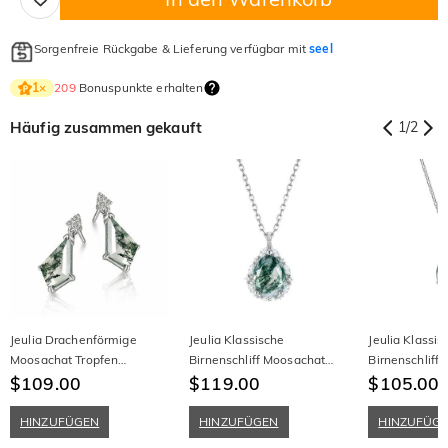
Sorgenfreie Rückgabe & Lieferung verfügbar mit
seel
209
Bonuspunkte erhalten
1
×
Häufig zusammen gekauft
1
/
2
Jeulia Drachenförmige
Jeulia Klassische
Jeulia Klassis
Moosachat Tropfen
Birnenschliff Moosachat
Birnenschliff
Ohrringe aus Sterling Silber
$109.00
Halskette aus Sterling Silber
$119.00
Anhänger Hal
$105.00
HINZUFÜGEN
HINZUFÜGEN
HINZUFÜG