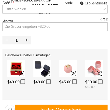
SOMMERSCHLUSSVERKAUF
Größe
*
Code:
Größentabelle
30% RABATT
SUMMER
10% RABATT
Bitte wählen
AUF DEN 2.
Kopieren
AUF ALLES
ARTIKEL
0
/
16
Gravur
Geschenkzubehör Hinzufügen
$49.00
$49.00
$45.00
$30.00
$42.00
In den Warenkorb