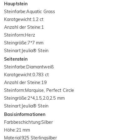
Hauptstein
Steinfarbe
:
Aquatic Grass
Karatgewicht
:
1.2 ct
Anzahl der Steine
:
1
Steinform
:
Herz
Steingröße
:
7*7 mm
Steinart
:
Jeulia® Stein
Seitenstein
Steinfarbe
:
Diamantweiß
Karatgewicht
:
0.783 ct
Anzahl der Steine
:
19
Steinform
:
Marquise, Perfect Circle
Steingröße
:
2*4,1.5,2.0,2.5 mm
Steinart
:
Jeulia® Stein
Basisinformationen
Farbbeschichtung
:
Silber
Höhe
:
21 mm
Material
:
925 Sterlingsilber