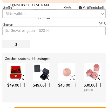
SOMMERSCHLUSSVERKAUF
Größe
*
Code:
Größentabelle
30% RABATT
SUMMER
10% RABATT
Bitte wählen
AUF DEN 2.
Kopieren
AUF ALLES
ARTIKEL
0
/
16
Gravur
Geschenkzubehör Hinzufügen
$49.00
$49.00
$45.00
$30.00
$42.00