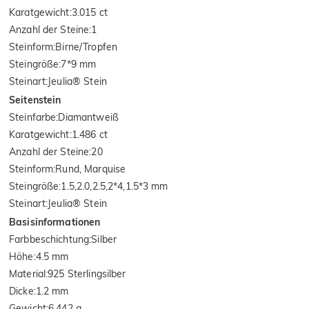
Karatgewicht
:
3.015 ct
Anzahl der Steine
:
1
Steinform
:
Birne/Tropfen
Steingröße
:
7*9 mm
Steinart
:
Jeulia® Stein
Seitenstein
Steinfarbe
:
Diamantweiß
Karatgewicht
:
1.486 ct
Anzahl der Steine
:
20
Steinform
:
Rund, Marquise
Steingröße
:
1.5,2.0,2.5,2*4,1.5*3 mm
Steinart
:
Jeulia® Stein
Basisinformationen
Farbbeschichtung
:
Silber
Höhe
:
4.5 mm
Material
:
925 Sterlingsilber
Dicke
:
1.2 mm
Gewicht
:
6.442 g