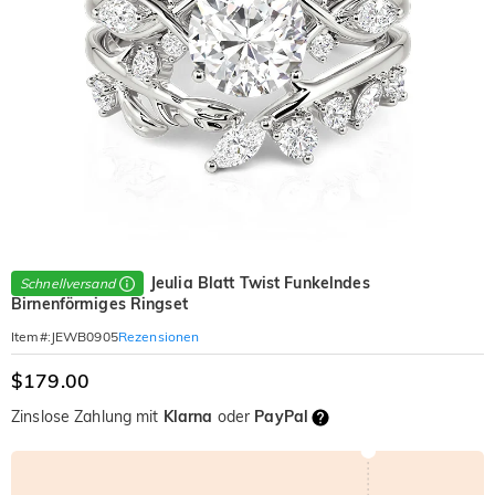
Jeulia Blatt Twist Funkelndes
Schnellversand
Birnenförmiges Ringset
Rezensionen
Item#
:
JEWB0905
$179.00
Zinslose Zahlung mit
Klarna
oder
PayPal