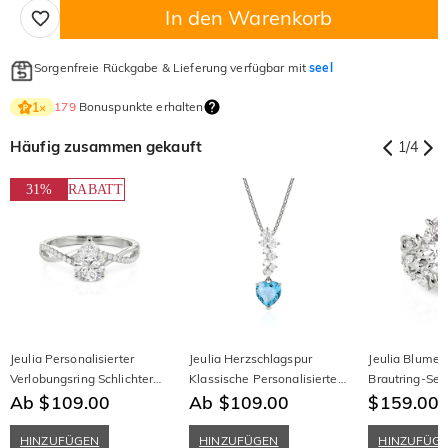
In den Warenkorb
Sorgenfreie Rückgabe & Lieferung verfügbar mit
seel
179
Bonuspunkte erhalten
1
×
Häufig zusammen gekauft
1
/
4
31%
RABATT
Jeulia Personalisierter
Jeulia Herzschlagspur
Jeulia Blume
Verlobungsring Schlichter
Klassische Personalisierte
Brautring-Set 
Twist Birnenschliff
Ab $109.00
Herz Halskette
Ab $109.00
aus Sterling S
$159.00
$
HINZUFÜGEN
HINZUFÜGEN
HINZUFÜG