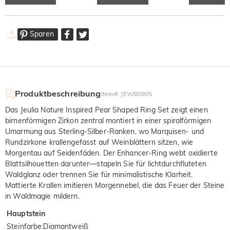
Sparen
Produktbeschreibung
Item#
:
JEWB0905
Das Jeulia Nature Inspired Pear Shaped Ring Set zeigt einen
birnenförmigen Zirkon zentral montiert in einer spiralförmigen
Umarmung aus Sterling-Silber-Ranken, wo Marquisen- und
Rundzirkone krallengefasst auf Weinblättern sitzen, wie
Morgentau auf Seidenfäden. Der Enhancer-Ring webt oxidierte
Blattsilhouetten darunter—stapeln Sie für lichtdurchfluteten
Waldglanz oder trennen Sie für minimalistische Klarheit.
Mattierte Krallen imitieren Morgennebel, die das Feuer der Steine
in Waldmagie mildern.
Hauptstein
Steinfarbe
:
Diamantweiß