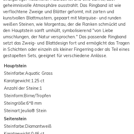
geheimnisvolle Atmosphäre ausstrahlt. Das Ringband ist wie
verflochtene Zweige und Blätter geformt, mit zarten und
kunstvollen Blattmustern, gepaart mit Marquise- und runden
weißen Steinen, wie Morgentau, der die Ranken schmückt und
den Hauptstein sanft umhüllt, symbolisierend "von Liebe
umschlungen, der Natur versprochen." Das passende Ringband
setzt das Zweig- und Blattdesign fort und ermöglicht das Tragen
in Schichten oder einzeln als kleiner Fingerring oder als Teil eines
gestapelten Sets, geeignet für verschiedene Anlässe.
Hauptstein
Steinfarbe
:
Aquatic Grass
Karatgewicht
:
1.25 ct
Anzahl der Steine
:
1
Steinform
:
Birne/Tropfen
Steingröße
:
6*8 mm
Steinart
:
Jeulia® Stein
Seitenstein
Steinfarbe
:
Diamantweiß
Karatgewicht
:
0.46 ct