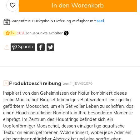
In den Warenkorb
Sorgenfreie Rückgabe & Lieferung verfügbar mit
seel
169
Bonuspunkte erhalten
1
×
Sparen
Produktbeschreibung
Item#
:
JEWB1070
Inspiriert von den Geheimnissen der Natur kombiniert dieses
Jeulia Moosachat-Ringset lebendiges Blattwerk mit einzigartig
gefärbtem Moosachat, um ein Set voller Leben zu schaffen, das
einen Hauch natürlicher Romantik in Ihre besonderen Momente
einprägt. Im Zentrum des Hauptrings befindet sich ein
tropfenförmiger Moosachat, dessen einzigartige aquatische
Textur an einen gefrorenen Wald erinnert, wobei jede Ader ein
einzigartiger natürlicher Abdruck ist und eine sanfte, aber