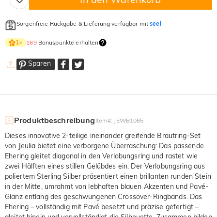
Sorgenfreie Rückgabe & Lieferung verfügbar mit
seel
169
Bonuspunkte erhalten
1
×
Sparen
Produktbeschreibung
Item#
:
JEWB1065
Dieses innovative 2-teilige ineinander greifende Brautring-Set
von Jeulia bietet eine verborgene Überraschung: Das passende
Ehering gleitet diagonal in den Verlobungsring und rastet wie
zwei Hälften eines stillen Gelübdes ein. Der Verlobungsring aus
poliertem Sterling Silber präsentiert einen brillanten runden Stein
in der Mitte, umrahmt von lebhaften blauen Akzenten und Pavé-
Glanz entlang des geschwungenen Crossover-Ringbands. Das
Ehering – vollständig mit Pavé besetzt und präzise gefertigt –
gleitet hinein und vervollständigt die Silhouette. Zusammen bilden