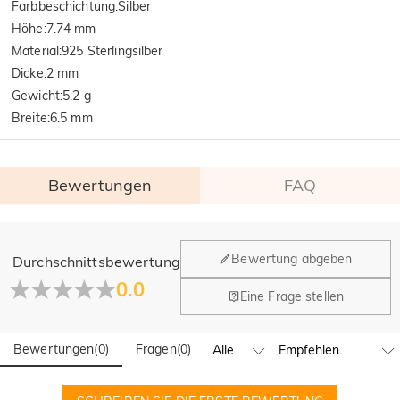
Farbbeschichtung
:
Silber
Höhe
:
7.74 mm
Material
:
925 Sterlingsilber
Dicke
:
2 mm
Gewicht
:
5.2 g
Breite
:
6.5 mm
Bewertungen
FAQ
Allgemein
Bewertung abgeben
Durchschnittsbewertung
Wo befindet sich Ihr Unternehmen?
0.0
Eine Frage stellen
Unser Hauptbüro befindet sich in Los Angeles, Kalifornien,
Haben Sie Einzelhandelsstandorte?
während Design und Fertigung ihren Hauptsitz in Hongkong
(China) haben.
Bewertungen
(
0
)
Fragen
(
0
)
Ja! Wir betreiben derzeit ein Brand-Flagship-Geschäft in
Spanien und einen Pop-up-Store in Singapur, wo Kunden vor
Bestellungen und Zahlungsbedingungen
Ort einkaufen können. Wir werden unser globales