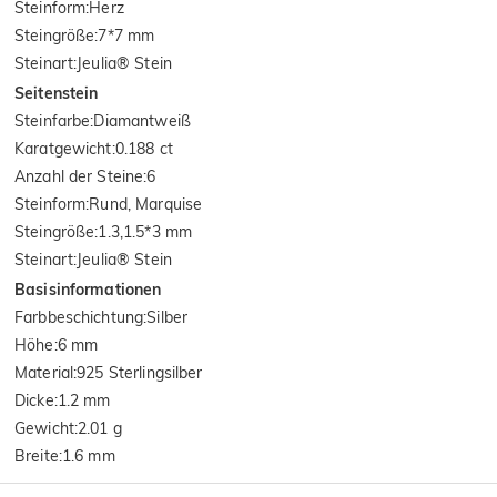
Steinform
:
Herz
Steingröße
:
7*7 mm
Steinart
:
Jeulia® Stein
Seitenstein
Steinfarbe
:
Diamantweiß
Karatgewicht
:
0.188 ct
Anzahl der Steine
:
6
Steinform
:
Rund, Marquise
Steingröße
:
1.3,1.5*3 mm
Steinart
:
Jeulia® Stein
Basisinformationen
Farbbeschichtung
:
Silber
Höhe
:
6 mm
Material
:
925 Sterlingsilber
Dicke
:
1.2 mm
Gewicht
:
2.01 g
Breite
:
1.6 mm