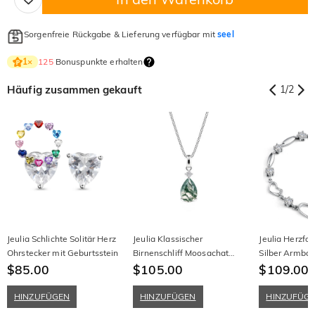
Sorgenfreie Rückgabe & Lieferung verfügbar mit
seel
125
Bonuspunkte erhalten
1
×
Häufig zusammen gekauft
1
/
2
Jeulia Schlichte Solitär Herz
Jeulia Klassischer
Jeulia Herzfor
Ohrstecker mit Geburtsstein
Birnenschliff Moosachat
Silber Armba
$85.00
Anhänger Halskette
$105.00
$109.00
HINZUFÜGEN
HINZUFÜGEN
HINZUFÜG