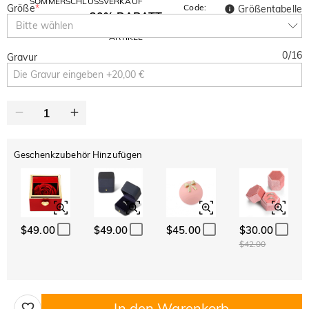
SOMMERSCHLUSSVERKAUF
Größe
*
Code:
Größentabelle
30% RABATT
SUMMER
10% RABATT
Bitte wählen
AUF DEN 2.
Kopieren
AUF ALLES
ARTIKEL
0
/
16
Gravur
Geschenkzubehör Hinzufügen
$49.00
$49.00
$45.00
$30.00
$42.00
In den Warenkorb