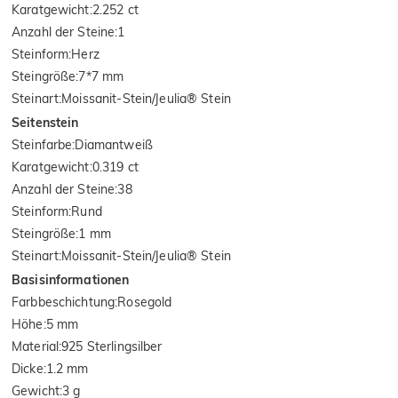
Karatgewicht
:
2.252 ct
Anzahl der Steine
:
1
Steinform
:
Herz
Steingröße
:
7*7 mm
Steinart
:
Moissanit-Stein/Jeulia® Stein
Seitenstein
Steinfarbe
:
Diamantweiß
Karatgewicht
:
0.319 ct
Anzahl der Steine
:
38
Steinform
:
Rund
Steingröße
:
1 mm
Steinart
:
Moissanit-Stein/Jeulia® Stein
Basisinformationen
Farbbeschichtung
:
Rosegold
Höhe
:
5 mm
Material
:
925 Sterlingsilber
Dicke
:
1.2 mm
Gewicht
:
3 g