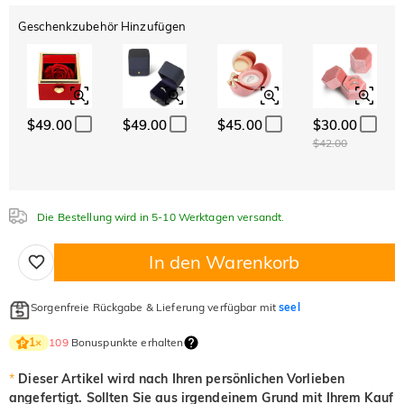
$0.00
$0.00
$0.00
Geschenkzubehör Hinzufügen
ABC
ABC
ABC
Weiß
Granatrot
Amethystviolett
Schriftart
$0.00
$0.00
$0.00
Klassisch
Italic
Cursive
Aquamarinblau
Smaragdgrün
Fancy-Rosa
$0.00
$0.00
$0.00
$49.00
$49.00
$45.00
$30.00
Aquamarinblau
Smaragdgrün
Fancy-Rosa
$42.00
$0.00
$0.00
$0.00
Fuchsienrot
Peridotgrün
Saphirblau
$0.00
$0.00
$0.00
Die Bestellung wird in 5-10 Werktagen versandt.
Fuchsienrot
Peridotgrün
Saphirblau
$0.00
$0.00
$0.00
In den Warenkorb
Onyx-Schwarz
Fancy Gelb
$0.00
$0.00
Onyx-Schwarz
Fancy Gelb
Sorgenfreie Rückgabe & Lieferung verfügbar mit
seel
$0.00
$0.00
109
Bonuspunkte erhalten
1
×
*
Dieser Artikel wird nach Ihren persönlichen Vorlieben
angefertigt. Sollten Sie aus irgendeinem Grund mit Ihrem Kauf