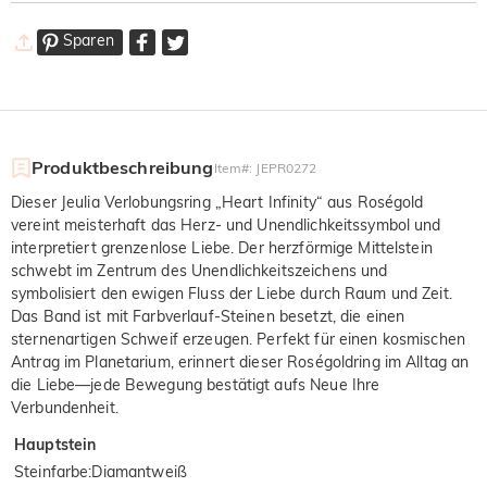
Sparen
Produktbeschreibung
Item#
:
JEPR0272
Dieser Jeulia Verlobungsring „Heart Infinity“ aus Roségold
vereint meisterhaft das Herz- und Unendlichkeitssymbol und
interpretiert grenzenlose Liebe. Der herzförmige Mittelstein
schwebt im Zentrum des Unendlichkeitszeichens und
symbolisiert den ewigen Fluss der Liebe durch Raum und Zeit.
Das Band ist mit Farbverlauf-Steinen besetzt, die einen
sternenartigen Schweif erzeugen. Perfekt für einen kosmischen
Antrag im Planetarium, erinnert dieser Roségoldring im Alltag an
die Liebe—jede Bewegung bestätigt aufs Neue Ihre
Verbundenheit.
Hauptstein
Steinfarbe
:
Diamantweiß