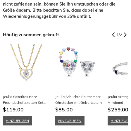
nicht zufrieden sein, können Sie ihn umtauschen oder die
Größe ändern. Bitte beachten Sie, dass dabei eine
Wiedereinlagerungsgebühr von 35% anfällt.
Häufig zusammen gekauft
1
/
2
Jeulia Geteiltes Herz
Jeulia Schlichte Solitär Herz
Jeulia Vintag
Freundschaftsketten Set
Ohrstecker mit Geburtsstein
Armband
aus Sterling Silber
$119.00
$85.00
$259.00
HINZUFÜGEN
HINZUFÜGEN
HINZUFÜG