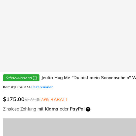
Jeulia Hug Me "Du bist mein Sonnenschein" W
Schnellversand
Rezensionen
Item#
:
JECA0158
$175.00
$227.00
23% RABATT
Zinslose Zahlung mit
Klarna
oder
PayPal