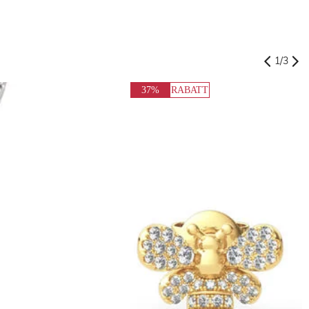
1
/
3
37%
RABATT