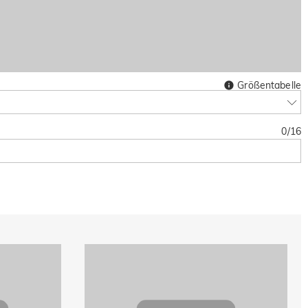
Größentabelle
0
/
16