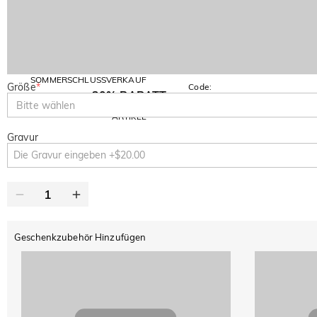
SOMMERSCHLUSSVERKAUF
Größe
*
Code:
30% RABATT
SUMMER
10% RABATT
Bitte wählen
AUF DEN 2.
Kopieren
AUF ALLES
ARTIKEL
Gravur
Geschenkzubehör Hinzufügen