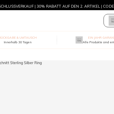
HLUSSVERKAUF | 30% RABATT AUF DEN 2. ARTIKEL | COD
MOVE MY WAY | 3 KAUFEN, HALSKETTE GRATIS
RÜCKGABE & UMTAUSCH
EIN JAHR GARAN
Innerhalb 30 Tagen
Alle Produkte sind en