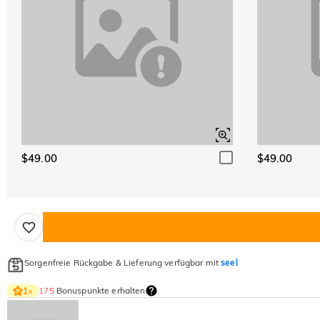
$49.00
$49.00
Sorgenfreie Rückgabe & Lieferung verfügbar mit
seel
175
Bonuspunkte erhalten
1
×