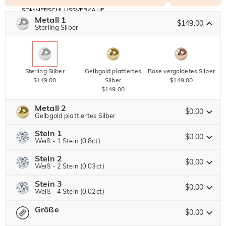
SOMMERSCHLUSSVERKAUF
Code:
Metall 1
30% RABATT
SUMMER
$149.00
10% RABATT
Sterling Silber
AUF DEN 2.
Kopieren
AUF ALLES
ARTIKEL
Sterling Silber
Gelbgold plattiertes
Rose vergoldetes Silber
$149.00
Silber
$149.00
$149.00
Metall 2
$0.00
Gelbgold plattiertes Silber
Stein 1
$0.00
Weiß - 1 Stein (0.8ct)
Stein 2
Jeulia Edelstein
Sterling Silber
Gelbgold plattiertes
Rose vergoldetes Silber
$0.00
Weiß - 2 Stein (0.03ct)
$0.00
Silber
$0.00
$0.00
Stein 3
Jeulia Edelstein
$0.00
Weiß - 4 Stein (0.02ct)
Moissanit
$192.00 JETZT
20% RABATT
ENDET IN
00 : 05 : 11 : 20
$240.00
Größe
Jeulia Edelstein
$0.00
Jeulia Stein
Moissanit