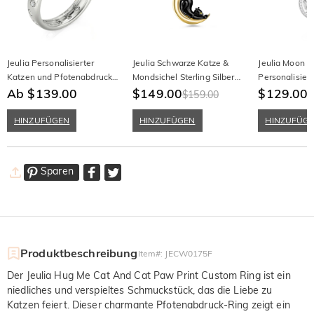
Jeulia Personalisierter
Jeulia Schwarze Katze &
Jeulia Moon 
Katzen und Pfotenabdruck
Mondsichel Sterling Silber
Personalisier
Ring für Herren
Ab $139.00
Halskette
$149.00
Geburtsstein 
$129.00
$159.00
$
Halskette
HINZUFÜGEN
HINZUFÜGEN
HINZUFÜG
Sparen
Produktbeschreibung
Item#
:
JECW0175F
Der Jeulia Hug Me Cat And Cat Paw Print Custom Ring ist ein
niedliches und verspieltes Schmuckstück, das die Liebe zu
Katzen feiert. Dieser charmante Pfotenabdruck-Ring zeigt ein