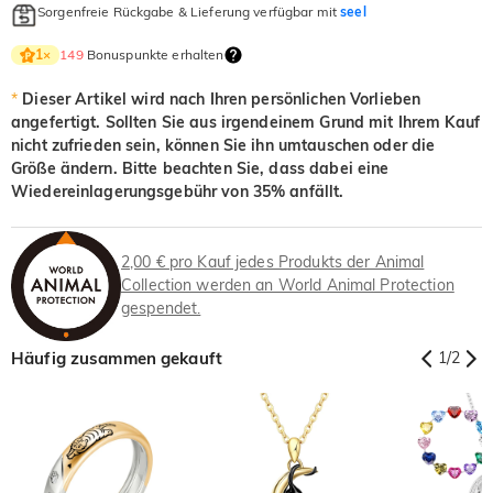
Onyx-Schwarz
Fancy Gelb
Sorgenfreie Rückgabe & Lieferung verfügbar mit
seel
$0.00
$0.00
149
Bonuspunkte erhalten
1
×
*
Dieser Artikel wird nach Ihren persönlichen Vorlieben
angefertigt. Sollten Sie aus irgendeinem Grund mit Ihrem Kauf
nicht zufrieden sein, können Sie ihn umtauschen oder die
Größe ändern. Bitte beachten Sie, dass dabei eine
Wiedereinlagerungsgebühr von 35% anfällt.
2,00 € pro Kauf jedes Produkts der Animal
Collection werden an World Animal Protection
gespendet.
Häufig zusammen gekauft
1
/
2