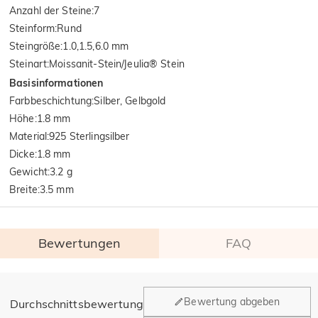
Anzahl der Steine
:
7
Steinform
:
Rund
Steingröße
:
1.0,1.5,6.0 mm
Steinart
:
Moissanit-Stein/Jeulia® Stein
Basisinformationen
Farbbeschichtung
:
Silber, Gelbgold
Höhe
:
1.8 mm
Material
:
925 Sterlingsilber
Dicke
:
1.8 mm
Gewicht
:
3.2 g
Breite
:
3.5 mm
Bewertungen
FAQ
Allgemein
Bewertung abgeben
Durchschnittsbewertung