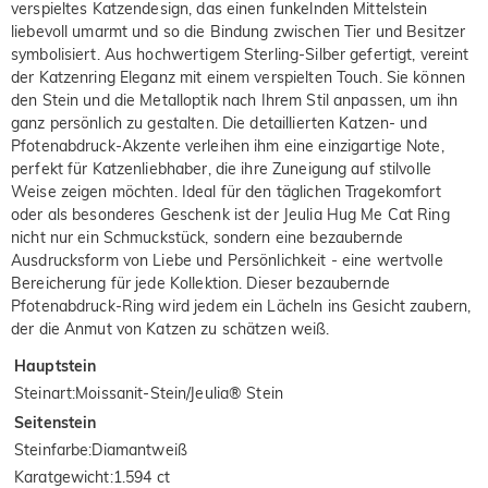
verspieltes Katzendesign, das einen funkelnden Mittelstein
liebevoll umarmt und so die Bindung zwischen Tier und Besitzer
symbolisiert. Aus hochwertigem Sterling-Silber gefertigt, vereint
der Katzenring Eleganz mit einem verspielten Touch. Sie können
den Stein und die Metalloptik nach Ihrem Stil anpassen, um ihn
ganz persönlich zu gestalten. Die detaillierten Katzen- und
Pfotenabdruck-Akzente verleihen ihm eine einzigartige Note,
perfekt für Katzenliebhaber, die ihre Zuneigung auf stilvolle
Weise zeigen möchten. Ideal für den täglichen Tragekomfort
oder als besonderes Geschenk ist der Jeulia Hug Me Cat Ring
nicht nur ein Schmuckstück, sondern eine bezaubernde
Ausdrucksform von Liebe und Persönlichkeit - eine wertvolle
Bereicherung für jede Kollektion. Dieser bezaubernde
Pfotenabdruck-Ring wird jedem ein Lächeln ins Gesicht zaubern,
der die Anmut von Katzen zu schätzen weiß.
Hauptstein
Steinart
:
Moissanit-Stein/Jeulia® Stein
Seitenstein
Steinfarbe
:
Diamantweiß
Karatgewicht
:
1.594 ct