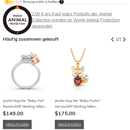
115
Bonuspunkte erhalten
1
×
2,00 € pro Kauf jedes Produkts der Animal
Collection werden an World Animal Protection
gespendet.
Häufig zusammen gekauft
1
/
1
Jeulia Hug Me "Baby Fox"
Jeulia Hug Me "Baby Fuchs"
Rundschliff Sterling Silber
Herzschliff Sterling Silber
Ring
$149.00
Halskette
$175.00
HINZUFÜGEN
HINZUFÜGEN