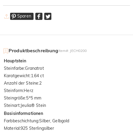
Sparen
Produktbeschreibung
Item#
:
JECH0200
Hauptstein
Steinfarbe
:
Granatrot
Karatgewicht
:
1.64 ct
Anzahl der Steine
:
2
Steinform
:
Herz
Steingröße
:
5*5 mm
Steinart
:
Jeulia® Stein
Basisinformationen
Farbbeschichtung
:
Silber, Gelbgold
Material
:
925 Sterlingsilber