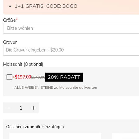
1+1 GRATIS, CODE: BOGO
Größe
*
Bitte wählen
Gravur
Moissanit (Optional)
20% RABATT
+
$197.00
$246.00
ALLE WEIßEN STEINE zu Moissanite aufwerten
Geschenkzubehör Hinzufügen