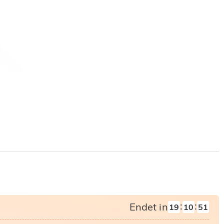
:
:
Endet in
19
10
50