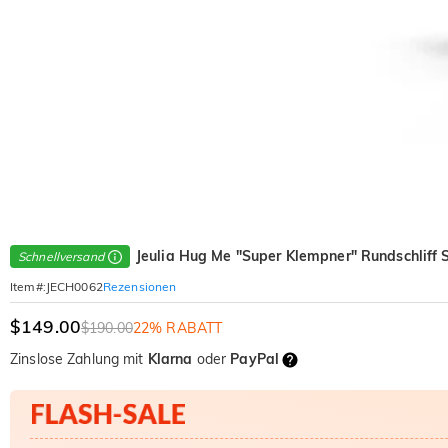
Jeulia Hug Me "Super Klempner" Rundschliff S
Schnellversand
Rezensionen
Item#
:
JECH0062
$149.00
$190.00
22% RABATT
Zinslose Zahlung mit
Klarna
oder
PayPal