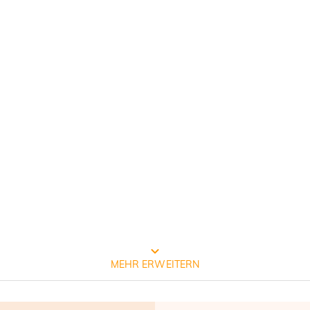
Prozess der Schmuckherstellung
MEHR ERWEITERN