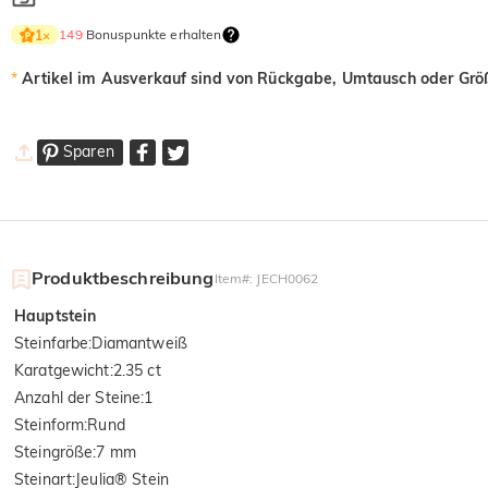
149
Bonuspunkte erhalten
1
×
*
Artikel im Ausverkauf sind von Rückgabe, Umtausch oder Gr
Sparen
Produktbeschreibung
Item#
:
JECH0062
Hauptstein
Steinfarbe
:
Diamantweiß
Karatgewicht
:
2.35 ct
Anzahl der Steine
:
1
Steinform
:
Rund
Steingröße
:
7 mm
Steinart
:
Jeulia® Stein