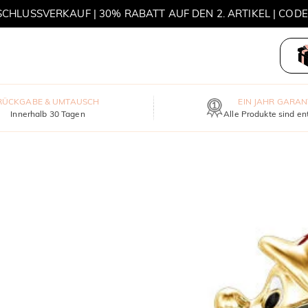
HLUSSVERKAUF | 30% RABATT AUF DEN 2. ARTIKEL | COD
MOVE MY WAY | 3 KAUFEN, HALSKETTE GRATIS
RÜCKGABE & UMTAUSCH
EIN JAHR GARAN
Innerhalb 30 Tagen
Alle Produkte sind en