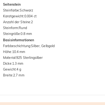
Seitenstein
Steinfarbe
:
Schwarz
Karatgewicht
:
0.004 ct
Anzahl der Steine
:
2
Steinform
:
Rund
Steingröße
:
0.8 mm
Basisinformationen
Farbbeschichtung
:
Silber, Gelbgold
Höhe
:
10.4 mm
Material
:
925 Sterlingsilber
Dicke
:
1.3 mm
Gewicht
:
4 g
Breite
:
2.7 mm