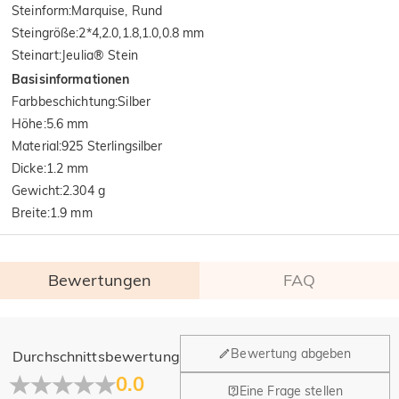
Steinform
:
Marquise, Rund
Steingröße
:
2*4,2.0,1.8,1.0,0.8 mm
Steinart
:
Jeulia® Stein
Basisinformationen
Farbbeschichtung
:
Silber
Höhe
:
5.6 mm
Material
:
925 Sterlingsilber
Dicke
:
1.2 mm
Gewicht
:
2.304 g
Breite
:
1.9 mm
Bewertungen
FAQ
Allgemein
Bewertung abgeben
Durchschnittsbewertung
Wo befindet sich Ihr Unternehmen?
0.0
Eine Frage stellen