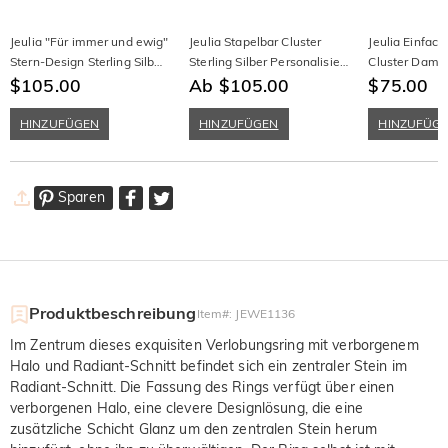
Jeulia "Für immer und ewig"
Jeulia Stapelbar Cluster
Jeulia Einfac
Stern-Design Sterling Silber
Sterling Silber Personalisiert
Cluster Dame
Damen Bandring Ehering
$105.00
Ring
Ab $105.00
Stapelbar aus 
$75.00
Trauring
HINZUFÜGEN
HINZUFÜGEN
HINZUFÜG
Sparen
Produktbeschreibung
Item#
:
JEWE1136
Im Zentrum dieses exquisiten Verlobungsring mit verborgenem
Halo und Radiant-Schnitt befindet sich ein zentraler Stein im
Radiant-Schnitt. Die Fassung des Rings verfügt über einen
verborgenen Halo, eine clevere Designlösung, die eine
zusätzliche Schicht Glanz um den zentralen Stein herum