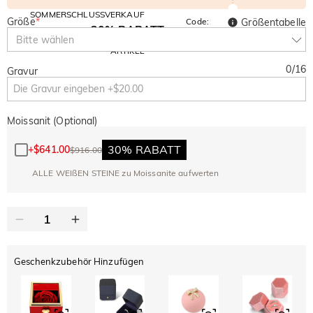
SOMMERSCHLUSSVERKAUF
Größe
*
Code:
Größentabelle
30% RABATT
SUMMER
10% RABATT
Bitte wählen
AUF DEN 2.
Kopieren
AUF ALLES
ARTIKEL
0
/
16
Gravur
Moissanit (Optional)
30% RABATT
+
$641.00
$916.00
ALLE WEIßEN STEINE zu Moissanite aufwerten
Geschenkzubehör Hinzufügen