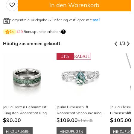
In den Warenkorb
Sorgenfreie Rückgabe & Lieferung verfügbar mit
seel
129
Bonuspunkte erhalten
1
×
Häufig zusammen gekauft
1
/
3
31%
RABATT
Jeulia Herren Gehämmert
Jeulia Birnenschliff
Jeulia Klassis
Tungsten Moosachat Ring
Moosachat Verlobungsring
Birnenschliff
$90.00
mit Weinblatt
$109.00
Anhänger Hal
$105.00
$156.00
HINZUFÜGEN
HINZUFÜGEN
HINZUFÜG