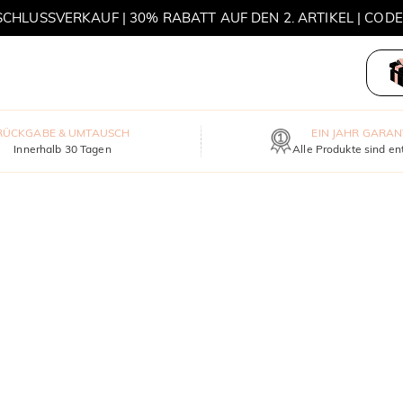
HLUSSVERKAUF | 30% RABATT AUF DEN 2. ARTIKEL | COD
MOVE MY WAY | 3 KAUFEN, HALSKETTE GRATIS
RÜCKGABE & UMTAUSCH
EIN JAHR GARAN
Innerhalb 30 Tagen
Alle Produkte sind en