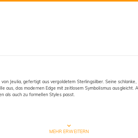
von Jeulia, gefertigt aus vergoldetem Sterlingsilber. Seine schlanke
le aus, das modernen Edge mit zeitlosem Symbolismus ausgleicht. Auf
en als auch zu formellen Styles passt.
Prozess der Schmuckherstellung
MEHR ERWEITERN