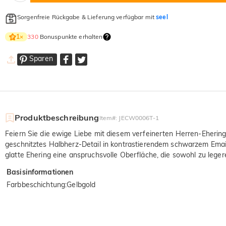
Sorgenfreie Rückgabe & Lieferung verfügbar mit
seel
330
Bonuspunkte erhalten
1
×
Sparen
Produktbeschreibung
Item#
:
JECW0006T-1
Feiern Sie die ewige Liebe mit diesem verfeinerten Herren-Ehering 
geschnitztes Halbherz-Detail in kontrastierendem schwarzem Email
glatte Ehering eine anspruchsvolle Oberfläche, die sowohl zu leger
Basisinformationen
Farbbeschichtung
:
Gelbgold