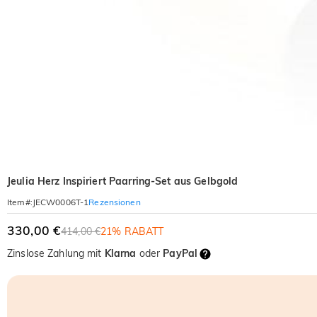
Jeulia Herz Inspiriert Paarring-Set aus Gelbgold
Rezensionen
Item#
:
JECW0006T-1
330,00 €
414,00 €
21% RABATT
Zinslose Zahlung mit
Klarna
oder
PayPal