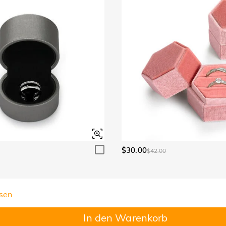
$30.00
$42.00
sen
In den Warenkorb