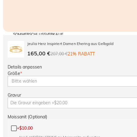
SOMMERSCHLUSSVERKAUF
Code:
30% RABATT
SUMMER
10% RABATT
Jeulia Herz Inspiriert Damen Ehering aus Gelbgold
AUF DEN 2.
Kopieren
AUF ALLES
ARTIKEL
165,00 €
207,00 €
21% RABATT
Details anpassen
Größe
*
Bitte wählen
Gravur
Moissanit (Optional)
+
$10.00