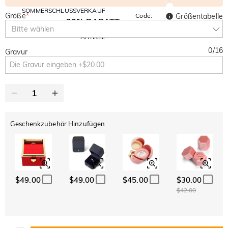
SOMMERSCHLUSSVERKAUF
Größe
*
Code:
Größentabelle
30% RABATT
SUMMER
10% RABATT
Bitte wählen
AUF DEN 2.
Kopieren
AUF ALLES
ARTIKEL
0
/
16
Gravur
Geschenkzubehör Hinzufügen
$49.00
$49.00
$45.00
$30.00
$42.00