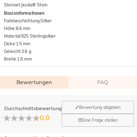
Steinart
:
Jeulia® Stein
Basisinformationen
Farbbeschichtung
:
Silber
Höhe
:
8.6 mm
Material
:
925 Sterlingsilber
Dicke
:
1.5 mm
Gewicht
:
3.6 g
Breite
:
1.6 mm
Bewertungen
FAQ
Allgemein
Bewertung abgeben
Durchschnittsbewertung
Wo befindet sich Ihr Unternehmen?
0.0
Eine Frage stellen
Unser Hauptbüro befindet sich in Los Angeles, Kalifornien,
Haben Sie Einzelhandelsstandorte?
während Design und Fertigung ihren Hauptsitz in Hongkong