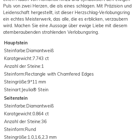
Puls von zwei Herzen, die als eines schlagen. Mit Präzision und
Leidenschaft hergestellt, ist dieser Herzschlag-Verlobungsring
ein echtes Meisterwerk, das alle, die es erblicken, verzaubern
wird. Machen Sie eine Aussage über ewige Liebe mit diesem
atemberaubenden strahlenden Verlobungsring.
Hauptstein
Steinfarbe
:
Diamantweiß
Karatgewicht
:
7.743 ct
Anzahl der Steine
:
1
Steinform
:
Rectangle with Chamfered Edges
Steingröße
:
9*11 mm
Steinart
:
Jeulia® Stein
Seitenstein
Steinfarbe
:
Diamantweiß
Karatgewicht
:
0.864 ct
Anzahl der Steine
:
36
Steinform
:
Rund
Steingröße
:
1.0,1.6,2.3 mm