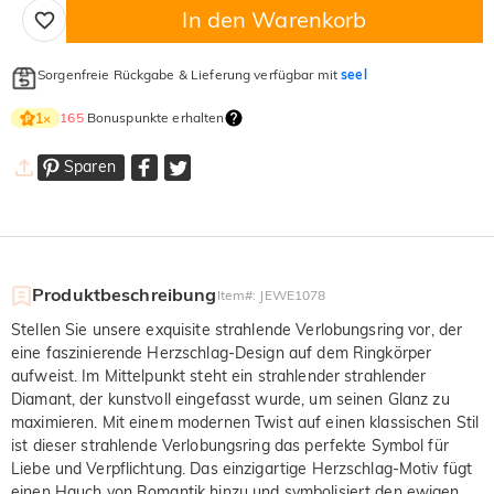
In den Warenkorb
Sorgenfreie Rückgabe & Lieferung verfügbar mit
seel
165
Bonuspunkte erhalten
1
×
Sparen
Produktbeschreibung
Item#
:
JEWE1078
Stellen Sie unsere exquisite strahlende Verlobungsring vor, der
eine faszinierende Herzschlag-Design auf dem Ringkörper
aufweist. Im Mittelpunkt steht ein strahlender strahlender
Diamant, der kunstvoll eingefasst wurde, um seinen Glanz zu
maximieren. Mit einem modernen Twist auf einen klassischen Stil
ist dieser strahlende Verlobungsring das perfekte Symbol für
Liebe und Verpflichtung. Das einzigartige Herzschlag-Motiv fügt
einen Hauch von Romantik hinzu und symbolisiert den ewigen