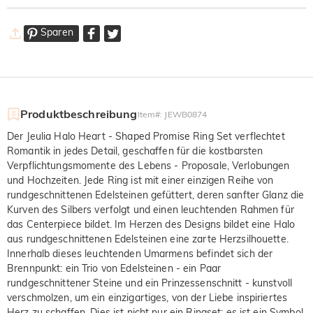
Sparen
Produktbeschreibung
Item#
:
JEWB0874
Der Jeulia Halo Heart - Shaped Promise Ring Set verflechtet
Romantik in jedes Detail, geschaffen für die kostbarsten
Verpflichtungsmomente des Lebens - Proposale, Verlobungen
und Hochzeiten. Jede Ring ist mit einer einzigen Reihe von
rundgeschnittenen Edelsteinen gefüttert, deren sanfter Glanz die
Kurven des Silbers verfolgt und einen leuchtenden Rahmen für
das Centerpiece bildet. Im Herzen des Designs bildet eine Halo
aus rundgeschnittenen Edelsteinen eine zarte Herzsilhouette.
Innerhalb dieses leuchtenden Umarmens befindet sich der
Brennpunkt: ein Trio von Edelsteinen - ein Paar
rundgeschnittener Steine und ein Prinzessenschnitt - kunstvoll
verschmolzen, um ein einzigartiges, von der Liebe inspiriertes
Herz zu schaffen. Dies ist nicht nur ein Ringset; es ist ein Symbol