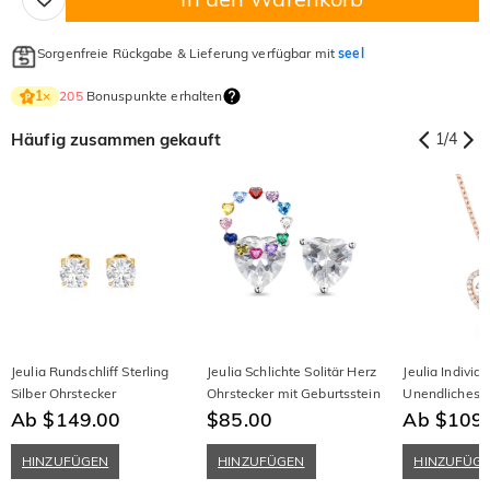
Sorgenfreie Rückgabe & Lieferung verfügbar mit
seel
205
Bonuspunkte erhalten
1
×
Häufig zusammen gekauft
1
/
4
Jeulia Rundschliff Sterling
Jeulia Schlichte Solitär Herz
Jeulia Individu
Silber Ohrstecker
Ohrstecker mit Geburtsstein
Unendliches H
Ab $149.00
$85.00
für Liebe
Ab $109
HINZUFÜGEN
HINZUFÜGEN
HINZUFÜG