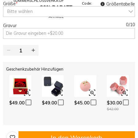
SOMMERSCHLUSSVERKAUF
Größe
*
Code:
Größentabelle
30% RABATT
SUMMER
10% RABATT
Bitte wählen
AUF DEN 2.
Kopieren
AUF ALLES
ARTIKEL
0
/
10
Gravur
Geschenkzubehör Hinzufügen
$49.00
$49.00
$45.00
$30.00
$42.00
In den Warenkorb