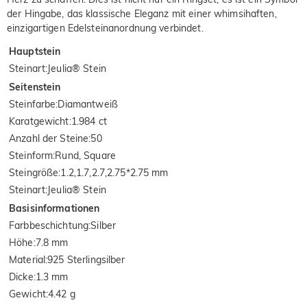
der Hingabe, das klassische Eleganz mit einer whimsihaften,
einzigartigen Edelsteinanordnung verbindet.
Hauptstein
Steinart
:
Jeulia® Stein
Seitenstein
Steinfarbe
:
Diamantweiß
Karatgewicht
:
1.984 ct
Anzahl der Steine
:
50
Steinform
:
Rund, Square
Steingröße
:
1.2,1.7,2.7,2.75*2.75 mm
Steinart
:
Jeulia® Stein
Basisinformationen
Farbbeschichtung
:
Silber
Höhe
:
7.8 mm
Material
:
925 Sterlingsilber
Dicke
:
1.3 mm
Gewicht
:
4.42 g