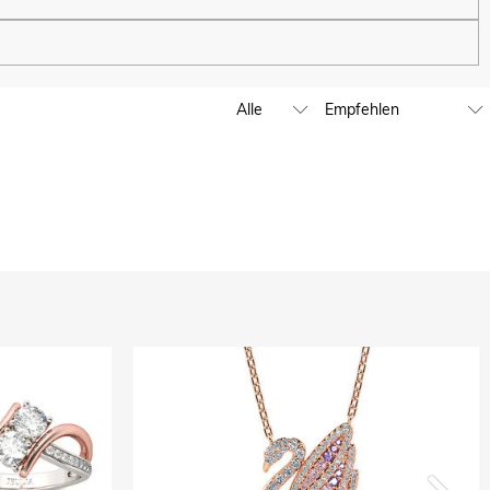
en.
fen können. Wir werden unser globales Ladengeschäft weiter
 unter service@de.jeulia.com. Wir werden Ihnen dabei weiterhelfen.
, GBP, MXN, AUD, NZD, PHP, SGD.
ulia werden von PayPal erledigt.
n Dritte weiter, es sei denn, dies ist Teil der Bereitstellung
wie Kundenrecherche und -profilierung, sofern wir Ihre