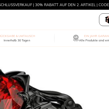
HLUSSVERKAUF | 30% RABATT AUF DEN 2. ARTIKEL | COD
MOVE MY WAY | 3 KAUFEN, HALSKETTE GRATIS
RÜCKGABE & UMTAUSCH
EIN JAHR GARAN
Innerhalb 30 Tagen
Alle Produkte sind en