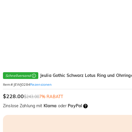
Jeulia Gothic Schwarz Lotus Ring und Ohrring
Schnellversand
Rezensionen
Item#
:
JEWJ0284
$228.00
$243.00
7% RABATT
Zinslose Zahlung mit
Klarna
oder
PayPal