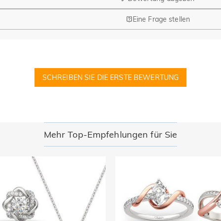
Eine Frage stellen
ährend Design und Fertigung ihren Hauptsitz in Hongkong (China) hab
anien und einen Pop-up-Store in Singapur, wo Kunden vor Ort einkau
SCHREIBEN SIE DIE ERSTE BEWERTUNG
ne Bestellung aufgegeben wurde?
hler bei Ihrer Bestellung feststellen, wenden Sie sich bitte an uns
 die Währung in eine der folgenden ändern können: USD, CAD, EUR
Mehr Top-Empfehlungen für Sie
en Kreditkarten.
lungsinformationen nicht selbst. Alle Zahlungsangelegenheiten bei Je
tet. Wir geben keine Informationen über unsere Kunden oder Besucher a
an Sie gesendet wird, Kredit- und andere Sicherheitsüberprüfungen so
en lesen Sie bitte unsere Datenschutzbestimmungen.