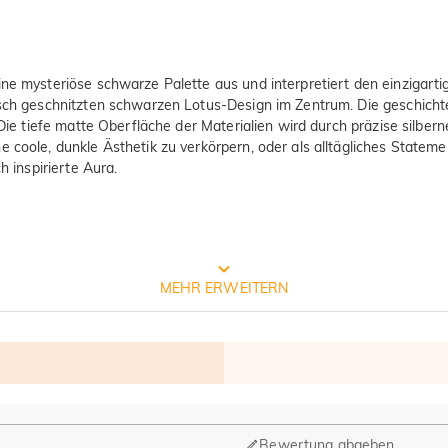
ine mysteriöse schwarze Palette aus und interpretiert den einzigarti
bisch geschnitzten schwarzen Lotus-Design im Zentrum. Die geschich
 Die tiefe matte Oberfläche der Materialien wird durch präzise silbern
e coole, dunkle Ästhetik zu verkörpern, oder als alltägliches State
h inspirierte Aura.
Prozess der Schmuckherstellung
MEHR ERWEITERN
Bewertung abgeben