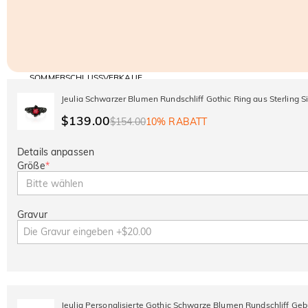
SOMMERSCHLUSSVERKAUF
Code:
30% RABATT
SUMMER
10% RABATT
Jeulia Schwarzer Blumen Rundschliff Gothic Ring aus Sterling Si
AUF DEN 2.
Kopieren
AUF ALLES
ARTIKEL
$139.00
$154.00
10% RABATT
Details anpassen
Größe
*
Bitte wählen
Gravur
Jeulia Personalisierte Gothic Schwarze Blumen Rundschliff Geb