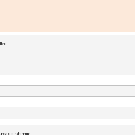
lber
urtsstein Ohrringe