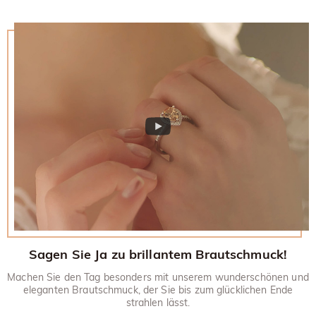
zufrieden sind, können Sie ihn innerhalb von 30 Tagen nach
ursprüngliches Konto gutgeschrieben. Werbegeschenke
dem Liefertermin gegen Rückerstattung zurücksenden.
müssen auch mit Ihrem zurückgegebenen Artikel
Wenn Sie mehr wissen möchten, besuchen Sie bitte unsere
zurückgesandt werden.
30-tägiges Rückgaberecht.
Sagen Sie Ja zu brillantem Brautschmuck!
Machen Sie den Tag besonders mit unserem wunderschönen und
eleganten Brautschmuck, der Sie bis zum glücklichen Ende
strahlen lässt.