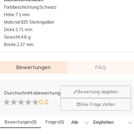
Farbbeschichtung
:
Schwarz
Höhe
:
7.1 mm
Material
:
925 Sterlingsilber
Dicke
:
1.71 mm
Gewicht
:
4.6 g
Breite
:
2.37 mm
Bewertungen
FAQ
Allgemein
Bewertung abgeben
Durchschnittsbewertung
Wo befindet sich Ihr Unternehmen?
0.0
Eine Frage stellen
Unser Hauptbüro befindet sich in Los Angeles, Kalifornien,
Haben Sie Einzelhandelsstandorte?
während Design und Fertigung ihren Hauptsitz in Hongkong
(China) haben.
Bewertungen
(
0
)
Fragen
(
0
)
Ja! Wir betreiben derzeit ein Brand-Flagship-Geschäft in
Spanien und einen Pop-up-Store in Singapur, wo Kunden vor
Bestellungen und Zahlungsbedingungen