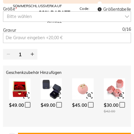
SOMMERSCHLUSSVERKAUF
Größe
*
Code:
Größentabelle
30% RABATT
SUMMER
10% RABATT
Bitte wählen
AUF DEN 2.
Kopieren
AUF ALLES
ARTIKEL
0
/
16
Gravur
Geschenkzubehör Hinzufügen
$49.00
$49.00
$45.00
$30.00
$42.00