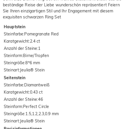
beständige Reise der Liebe wunderschön repräsentiert Feiern
Sie Ihren einzigartigen Stil und Ihr Engagement mit diesem
exquisiten schwarzen Ring Set
Hauptstein
Steinfarbe
:
Pomegranate Red
Karatgewicht
:
2.4 ct
Anzahl der Steine
:
1
Steinform
:
Birne/Tropfen
Steingröße
:
8*6 mm
Steinart
:
Jeulia® Stein
Seitenstein
Steinfarbe
:
Diamantweiß
Karatgewicht
:
0.43 ct
Anzahl der Steine
:
46
Steinform
:
Perfect Circle
Steingröße
:
1.5,1.2,2.3,0.9 mm
Steinart
:
Jeulia® Stein
Basisinformationen