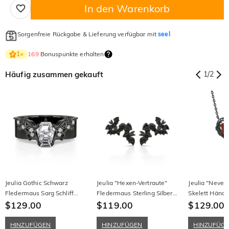
In den Warenkorb
Sorgenfreie Rückgabe & Lieferung verfügbar mit
seel
169
Bonuspunkte erhalten
1
×
Häufig zusammen gekauft
1
/
2
Jeulia Gothic Schwarz
Jeulia "Hexen-Vertraute"
Jeulia "Never
Fledermaus Sarg Schliff
Fledermaus Sterling Silber
Skelett Händ
Ring für Herren
$129.00
Ohrringe
$119.00
Sterling Silbe
$129.00
HINZUFÜGEN
HINZUFÜGEN
HINZUFÜG