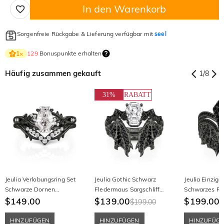
In den Warenkorb
Sorgenfreie Rückgabe & Lieferung verfügbar mit
seel
129
Bonuspunkte erhalten
1
×
Häufig zusammen gekauft
1
/
8
31%
RABATT
Jeulia Verlobungsring Set
Jeulia Gothic Schwarz
Jeulia Einziga
Schwarze Dornen
Fledermaus Sargschliff
Schwarzes Fl
Sargschliff 2-tlg
$149.00
Verlobungsring Set
$139.00
Sarg Verlobun
$199.00
$199.00
$
HINZUFÜGEN
HINZUFÜGEN
HINZUFÜG