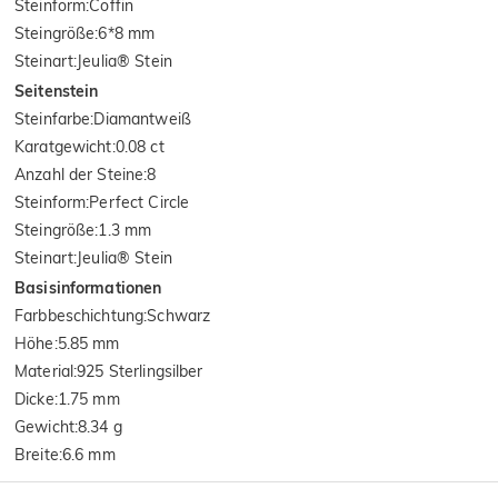
Steinform
:
Coffin
Steingröße
:
6*8 mm
Steinart
:
Jeulia® Stein
Seitenstein
Steinfarbe
:
Diamantweiß
Karatgewicht
:
0.08 ct
Anzahl der Steine
:
8
Steinform
:
Perfect Circle
Steingröße
:
1.3 mm
Steinart
:
Jeulia® Stein
Basisinformationen
Farbbeschichtung
:
Schwarz
Höhe
:
5.85 mm
Material
:
925 Sterlingsilber
Dicke
:
1.75 mm
Gewicht
:
8.34 g
Breite
:
6.6 mm