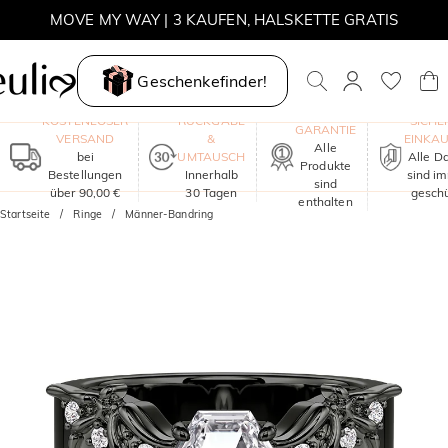
MOVE MY WAY | 3 KAUFEN, HALSKETTE GRATIS
Geschenkefinder!
EIN JAHR
KOSTENLOSER
RÜCKGABE
SICHE
GARANTIE
VERSAND
&
EINKA
Alle
bei
UMTAUSCH
Alle D
Produkte
Bestellungen
Innerhalb
sind i
sind
über 90,00 €
30 Tagen
geschü
enthalten
Startseite
Ringe
Männer-Bandring