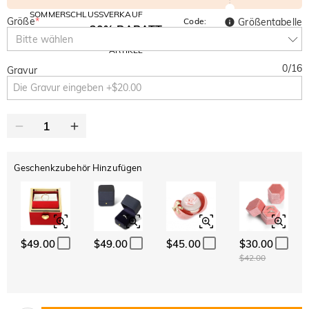
SOMMERSCHLUSSVERKAUF
Größe
*
Code:
Größentabelle
30% RABATT
SUMMER
10% RABATT
Bitte wählen
AUF DEN 2.
Kopieren
AUF ALLES
ARTIKEL
0
/
16
Gravur
Geschenkzubehör Hinzufügen
$49.00
$49.00
$45.00
$30.00
$42.00