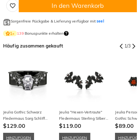
In den Warenkorb
Sorgenfreie Rückgabe & Lieferung verfügbar mit
seel
139
Bonuspunkte erhalten
1
×
Häufig zusammen gekauft
1
/
3
Jeulia Gothic Schwarz
Jeulia "Hexen-Vertraute"
Jeulia Persona
Fledermaus Sarg Schliff
Fledermaus Sterling Silber
Gothic Schwa
Ring für Herren
$129.00
Ohrringe
$119.00
Rundschliff G
$89.00
Ohrringe
HINZUFÜGEN
HINZUFÜGEN
HINZUFÜG