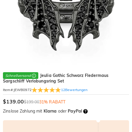
Jeulia Gothic Schwarz Fledermaus
Schnellversand
Sargschliff Verlobungsring Set
12
Bewertungen
Item#
:
JEWB0972
$139.00
$199.00
31% RABATT
Zinslose Zahlung mit
Klarna
oder
PayPal