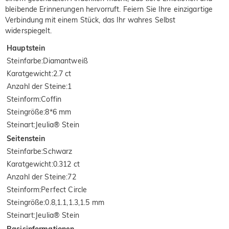
bleibende Erinnerungen hervorruft. Feiern Sie Ihre einzigartige
Verbindung mit einem Stück, das Ihr wahres Selbst
widerspiegelt.
Hauptstein
Steinfarbe
:
Diamantweiß
Karatgewicht
:
2.7 ct
Anzahl der Steine
:
1
Steinform
:
Coffin
Steingröße
:
8*6 mm
Steinart
:
Jeulia® Stein
Seitenstein
Steinfarbe
:
Schwarz
Karatgewicht
:
0.312 ct
Anzahl der Steine
:
72
Steinform
:
Perfect Circle
Steingröße
:
0.8,1.1,1.3,1.5 mm
Steinart
:
Jeulia® Stein