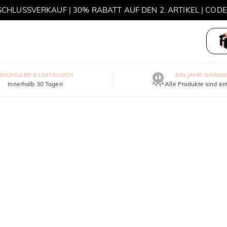
HLUSSVERKAUF | 30% RABATT AUF DEN 2. ARTIKEL | COD
MOVE MY WAY | 3 KAUFEN, HALSKETTE GRATIS
RÜCKGABE & UMTAUSCH
EIN JAHR GARAN
Innerhalb 30 Tagen
Alle Produkte sind en