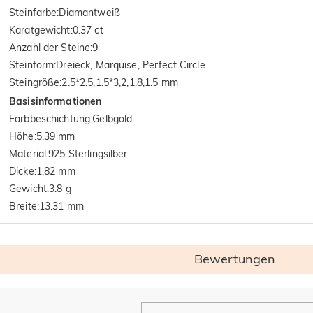
Steinfarbe
:
Diamantweiß
Karatgewicht
:
0.37 ct
Anzahl der Steine
:
9
Steinform
:
Dreieck, Marquise, Perfect Circle
Steingröße
:
2.5*2.5,1.5*3,2,1.8,1.5 mm
Basisinformationen
Farbbeschichtung
:
Gelbgold
Höhe
:
5.39 mm
Material
:
925 Sterlingsilber
Dicke
:
1.82 mm
Gewicht
:
3.8 g
Breite
:
13.31 mm
Bewertungen
Allgemein