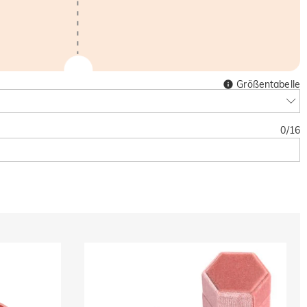
Größentabelle
0
/
16