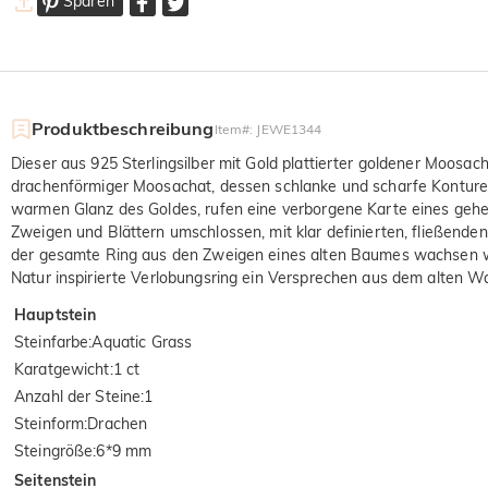
Sparen
Produktbeschreibung
Item#
:
JEWE1344
Dieser aus 925 Sterlingsilber mit Gold plattierter goldener Moosach
drachenförmiger Moosachat, dessen schlanke und scharfe Konturen 
warmen Glanz des Goldes, rufen eine verborgene Karte eines gehe
Zweigen und Blättern umschlossen, mit klar definierten, fließenden
der gesamte Ring aus den Zweigen eines alten Baumes wachsen wür
Natur inspirierte Verlobungsring ein Versprechen aus dem alten Wa
Hauptstein
Steinfarbe
:
Aquatic Grass
Karatgewicht
:
1 ct
Anzahl der Steine
:
1
Steinform
:
Drachen
Steingröße
:
6*9 mm
Seitenstein