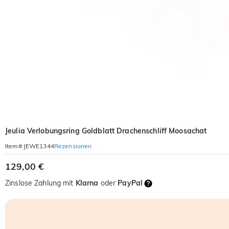
Jeulia Verlobungsring Goldblatt Drachenschliff Moosachat
Rezensionen
Item#
:
JEWE1344
129,00 €
Zinslose Zahlung mit
Klarna
oder
PayPal