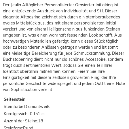
Der Jeulia Alltäglicher Personalisierter Gravierter Initialring ist
eine entzückende Ausdruck von Individualität und Stil. Dieser
elegante Alltagsring zeichnet sich durch ein atemberaubendes
ovales Mittelstück aus, das mit einem personalisierten Initial
verziert und von einem Heiligenschein aus funkelnden Steinen
umgeben ist, was einen wahrhaft fesselnden Look schafft. Aus
hochwertigen Materialien gefertigt, kann dieses Stück täglich
oder zu besonderen Anlässen getragen werden und ist somit
eine vielseitige Bereicherung für jede Schmucksammlung. Dieser
Buchstabenring dient nicht nur als schönes Accessoire, sondern
trägt auch sentimentalen Wert, sodass Sie einen Teil Ihrer
Identität überallhin mitnehmen können. Feiern Sie Ihre
Einzigartigkeit mit diesem zeitlosen gravierten Ring, der Ihre
persönliche Geschichte widerspiegelt und jedem Outfit eine Note
von Sophistication verleiht.
Seitenstein
Steinfarbe
:
Diamantweiß
Karatgewicht
:
0.151 ct
Anzahl der Steine
:
18
Steinform
:
Rund