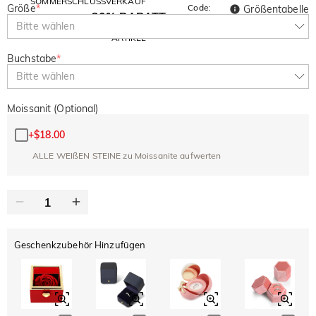
SOMMERSCHLUSSVERKAUF
Größe
*
Code:
Größentabelle
30% RABATT
SUMMER
10% RABATT
Bitte wählen
AUF DEN 2.
Kopieren
AUF ALLES
ARTIKEL
Buchstabe
*
Bitte wählen
Moissanit (Optional)
+
$18.00
ALLE WEIßEN STEINE zu Moissanite aufwerten
Geschenkzubehör Hinzufügen