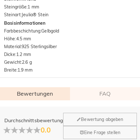
Steingröße
:
1 mm
Steinart
:
Jeulia® Stein
Basisinformationen
Farbbeschichtung
:
Gelbgold
Höhe
:
4.5 mm
Material
:
925 Sterlingsilber
Dicke
:
1.2 mm
Gewicht
:
2.6 g
Breite
:
1.9 mm
Bewertungen
FAQ
Allgemein
Bewertung abgeben
Durchschnittsbewertung
Wo befindet sich Ihr Unternehmen?
0.0
Eine Frage stellen
Unser Hauptbüro befindet sich in Los Angeles, Kalifornien,