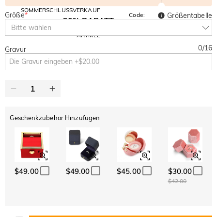
SOMMERSCHLUSSVERKAUF
Größe
*
Code:
Größentabelle
30% RABATT
SUMMER
10% RABATT
Bitte wählen
AUF DEN 2.
Kopieren
AUF ALLES
ARTIKEL
0
/
16
Gravur
Geschenkzubehör Hinzufügen
$49.00
$49.00
$45.00
$30.00
$42.00