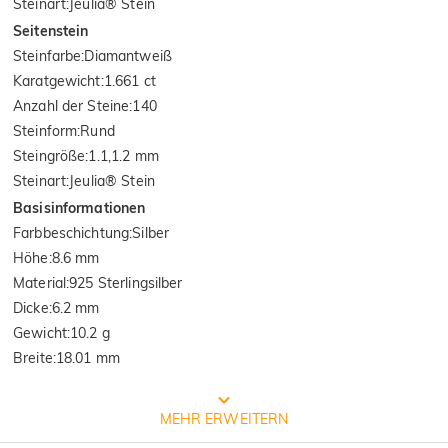
Steinart
:
Jeulia® Stein
Seitenstein
Steinfarbe
:
Diamantweiß
Karatgewicht
:
1.661 ct
Anzahl der Steine
:
140
Steinform
:
Rund
Steingröße
:
1.1,1.2 mm
Steinart
:
Jeulia® Stein
Basisinformationen
Farbbeschichtung
:
Silber
Höhe
:
8.6 mm
Material
:
925 Sterlingsilber
Dicke
:
6.2 mm
Gewicht
:
10.2 g
Breite
:
18.01 mm
Prozess der Schmuckherstellung
MEHR ERWEITERN