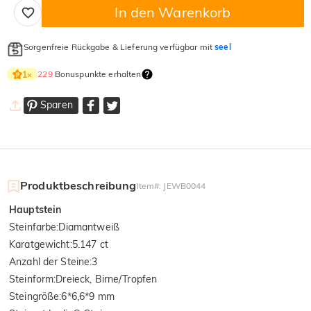
In den Warenkorb
Sorgenfreie Rückgabe & Lieferung verfügbar mit
seel
229
Bonuspunkte erhalten
1
×
Sparen
Produktbeschreibung
Item#
:
JEWB0044
Hauptstein
Steinfarbe
:
Diamantweiß
Karatgewicht
:
5.147 ct
Anzahl der Steine
:
3
Steinform
:
Dreieck, Birne/Tropfen
Steingröße
:
6*6,6*9 mm