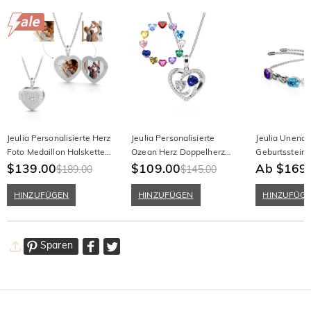
Jeulia Personalisierte Herz
Jeulia Personalisierte
Jeulia Unendli
Foto Medaillon Halskette
Ozean Herz Doppelherz
Geburtsstein
mit Geburtsstein
$139.00
Geburtsstein Halskette
$109.00
Personalisier
Ab $169
$189.00
$145.00
Armband Sterl
HINZUFÜGEN
HINZUFÜGEN
HINZUFÜG
Sparen