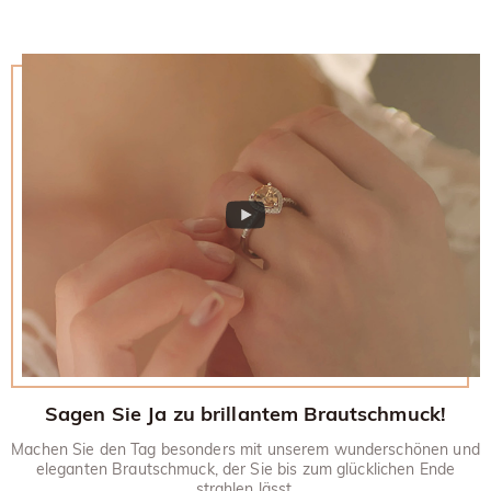
Annahme Ihrer Rücksendung wird die Rückerstattung auf Ihr
zufrieden sind, können Sie ihn innerhalb von 30 Tagen nach
ursprüngliches Konto gutgeschrieben. Werbegeschenke
dem Liefertermin gegen Rückerstattung zurücksenden.
müssen auch mit Ihrem zurückgegebenen Artikel
Wenn Sie mehr wissen möchten, besuchen Sie bitte unsere
zurückgesandt werden.
30-tägiges Rückgaberecht.
Sagen Sie Ja zu brillantem Brautschmuck!
Machen Sie den Tag besonders mit unserem wunderschönen und
eleganten Brautschmuck, der Sie bis zum glücklichen Ende
strahlen lässt.