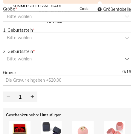
SOMMERSCHLUSSVERKAUF
Größe
*
Code:
Größentabelle
30% RABATT
SUMMER
10% RABATT
Bitte wählen
AUF DEN 2.
Kopieren
AUF ALLES
ARTIKEL
1. Geburtsstein
*
Bitte wählen
2. Geburtsstein
*
Bitte wählen
0
/
16
Gravur
Geschenkzubehör Hinzufügen