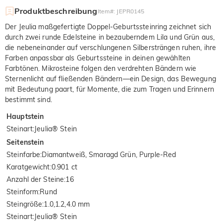
Produktbeschreibung
Item#
:
JEPR0145
Der Jeulia maßgefertigte Doppel-Geburtssteinring zeichnet sich
durch zwei runde Edelsteine in bezauberndem Lila und Grün aus,
die nebeneinander auf verschlungenen Silbersträngen ruhen, ihre
Farben anpassbar als Geburtssteine in deinen gewählten
Farbtönen. Mikrosteine folgen den verdrehten Bändern wie
Sternenlicht auf fließenden Bändern—ein Design, das Bewegung
mit Bedeutung paart, für Momente, die zum Tragen und Erinnern
bestimmt sind.
Hauptstein
Steinart
:
Jeulia® Stein
Seitenstein
Steinfarbe
:
Diamantweiß, Smaragd Grün, Purple-Red
Karatgewicht
:
0.901 ct
Anzahl der Steine
:
16
Steinform
:
Rund
Steingröße
:
1.0,1.2,4.0 mm
Steinart
:
Jeulia® Stein