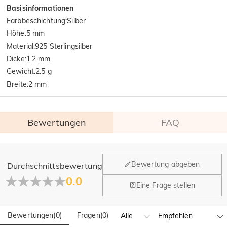
Basisinformationen
Farbbeschichtung
:
Silber
Höhe
:
5 mm
Material
:
925 Sterlingsilber
Dicke
:
1.2 mm
Gewicht
:
2.5 g
Breite
:
2 mm
Bewertungen
FAQ
Allgemein
Bewertung abgeben
Durchschnittsbewertung
Wo befindet sich Ihr Unternehmen?
0.0
Eine Frage stellen
Unser Hauptbüro befindet sich in Los Angeles, Kalifornien,
Haben Sie Einzelhandelsstandorte?
während Design und Fertigung ihren Hauptsitz in Hongkong
(China) haben.
Bewertungen
(
0
)
Fragen
(
0
)
Ja! Wir betreiben derzeit ein Brand-Flagship-Geschäft in
Spanien und einen Pop-up-Store in Singapur, wo Kunden vor